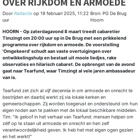
OVER RIJKDOM EN ARMOEDE
Door
Redactie
op
19 februari 2025, 11:22
Bron: PG De Brug
uur
Hoorn
HOORN - Op zaterdagavond 8 maart treedt cabaretier
Timzingt om 20:00 uur op in De Brug met een prikkelend
programma over rijkdom en armoede. De voorstelling
'Omgekeerd' schudt aan vaste overtuigingen over
ontwikkelingshulp en bestaat uit mooie liedjes, rake
observaties en hilarisch cabaret. De opbrengst van de avond
gaat naar Tearfund, waar Timzingt al vele jaren ambassadeur
van is.
Tearfund zet zich al vijf decennia in om armoede en onrecht te
bestrijden en daarbij werkt zij via lokale kerken en
gemeenschappen. Zij worden toegerust en ondersteund om hun
eigen noden aan te pakken met de lokaal beschikbare middelen.
Tim: "Ik geloof in het verhaal van Tearfund: mensen helpen om
zélf op te staan uit armoede en onrecht en hen zelf
verantwoordelijkheid geven. Ik heb het met eigen ogen gezien
en het werkt!"