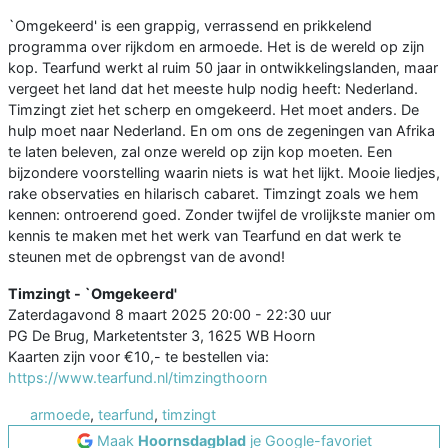
`Omgekeerd' is een grappig, verrassend en prikkelend
programma over rijkdom en armoede. Het is de wereld op zijn
kop. Tearfund werkt al ruim 50 jaar in ontwikkelingslanden, maar
vergeet het land dat het meeste hulp nodig heeft: Nederland.
Timzingt ziet het scherp en omgekeerd. Het moet anders. De
hulp moet naar Nederland. En om ons de zegeningen van Afrika
te laten beleven, zal onze wereld op zijn kop moeten. Een
bijzondere voorstelling waarin niets is wat het lijkt. Mooie liedjes,
rake observaties en hilarisch cabaret. Timzingt zoals we hem
kennen: ontroerend goed. Zonder twijfel de vrolijkste manier om
kennis te maken met het werk van Tearfund en dat werk te
steunen met de opbrengst van de avond!
Timzingt - `Omgekeerd'
Zaterdagavond 8 maart 2025 20:00 - 22:30 uur
PG De Brug, Marketentster 3, 1625 WB Hoorn
Kaarten zijn voor €10,- te bestellen via:
https://www.tearfund.nl/timzingthoorn
armoede
,
tearfund
,
timzingt
Maak
Hoornsdagblad
je Google-favoriet