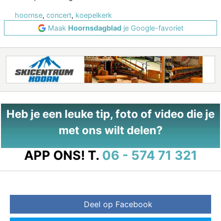
hoornse
,
concert
,
koepelkerk
Maak
Hoornsdagblad
je Google-favoriet
Heb je een leuke tip, foto of video die je
met ons wilt delen?
APP ONS!
T.
06 - 574 71 321
Deel op Facebook