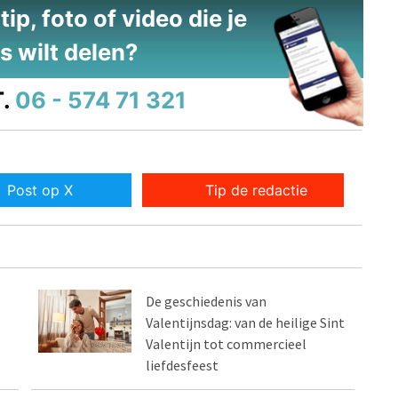
ip, foto of video die je
s wilt delen?
.
06 - 574 71 321
Post op X
Tip de redactie
De geschiedenis van
Valentijnsdag: van de heilige Sint
Valentijn tot commercieel
liefdesfeest