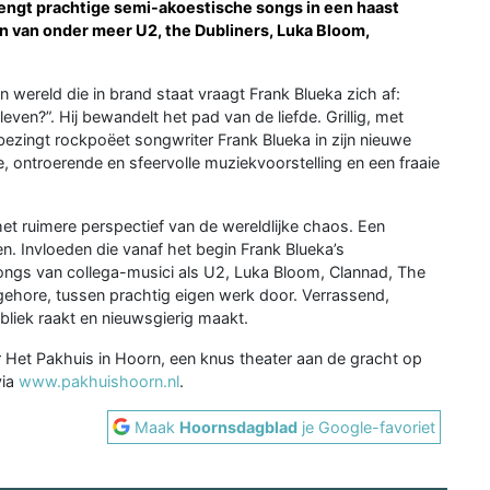
rengt prachtige semi-akoestische songs in een haast
en van onder meer U2, the Dubliners, Luka Bloom,
 wereld die in brand staat vraagt Frank Blueka zich af:
even?”. Hij bewandelt het pad van de liefde. Grillig, met
bezingt rockpoëet songwriter Frank Blueka in zijn nieuwe
ontroerende en sfeervolle muziekvoorstelling en een fraaie
het ruimere perspectief van de wereldlijke chaos. Een
n. Invloeden die vanaf het begin Frank Blueka’s
ngs van collega-musici als U2, Luka Bloom, Clannad, The
 gehore, tussen prachtig eigen werk door. Verrassend,
bliek raakt en nieuwsgierig maakt.
 Het Pakhuis in Hoorn, een knus theater aan de gracht op
via
www.pakhuishoorn.nl
.
Maak
Hoornsdagblad
je Google-favoriet