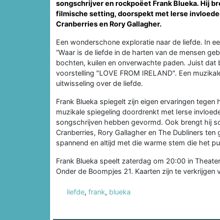
songschrijver en rockpoëet Frank Blueka. Hij b
filmische setting, doorspekt met Ierse invloed
Cranberries en Rory Gallagher.
Een wonderschone exploratie naar de liefde. In een
“Waar is de liefde in de harten van de mensen gebl
bochten, kuilen en onverwachte paden. Juist dat 
voorstelling "LOVE FROM IRELAND". Een muzikale, 
uitwisseling over de liefde.
Frank Blueka spiegelt zijn eigen ervaringen tegen 
muzikale spiegeling doordrenkt met Ierse invloede
songschrijven hebben gevormd. Ook brengt hij so
Cranberries, Rory Gallagher en The Dubliners ten
spannend en altijd met die warme stem die het pu
Frank Blueka speelt zaterdag om 20:00 in Theater
Onder de Boompjes 21. Kaarten zijn te verkrijgen 
liefde
,
frank
,
blueka