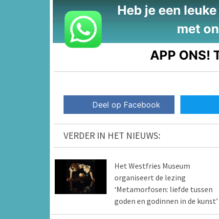
Heb je een leuke t
met on
APP ONS!
T
Deel op Facebook
VERDER IN HET NIEUWS:
Het Westfries Museum
organiseert de lezing
‘Metamorfosen: liefde tussen
goden en godinnen in de kunst’