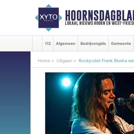
HOORNSDAGBLA
lokaal nieuws hoorn en west-fries
112
Algemeen
Bedrijvengids
Gemeente
Home
Uitgaan
Rockpoëet Frank Blueka eer