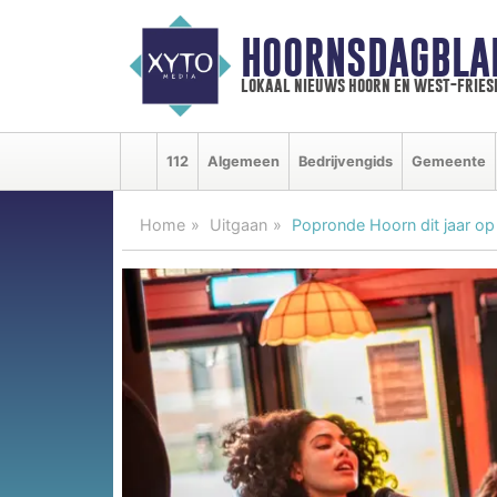
HOORNSDAGBLA
lokaal nieuws hoorn en west-fries
112
Algemeen
Bedrijvengids
Gemeente
Home
Uitgaan
Popronde Hoorn dit jaar o