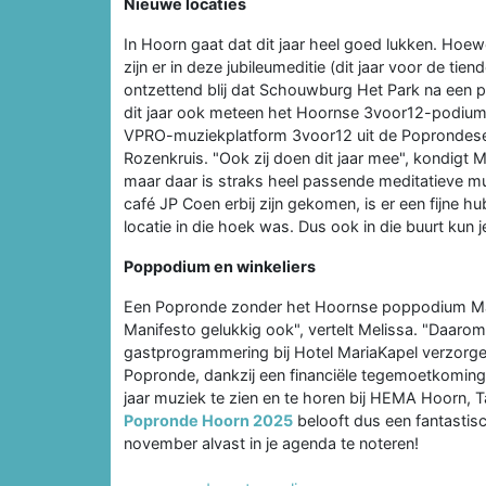
Nieuwe locaties
In Hoorn gaat dat dit jaar heel goed lukken. Hoew
zijn er in deze jubileumeditie (dit jaar voor de tie
ontzettend blij dat Schouwburg Het Park na een paa
dit jaar ook meteen het Hoornse 3voor12-podium. 
VPRO-muziekplatform 3voor12 uit de Poprondeselec
Rozenkruis. "Ook zij doen dit jaar mee", kondigt 
maar daar is straks heel passende meditatieve muz
café JP Coen erbij zijn gekomen, is er een fijne hu
locatie in die hoek was. Dus ook in die buurt kun je
Poppodium en winkeliers
Een Popronde zonder het Hoornse poppodium Mani
Manifesto gelukkig ook", vertelt Melissa. "Daarom zi
gastprogrammering bij Hotel MariaKapel verzorgen
Popronde, dankzij een financiële tegemoetkoming
jaar muziek te zien en te horen bij HEMA Hoorn, Ta
Popronde Hoorn 2025
belooft dus een fantasti
november alvast in je agenda te noteren!