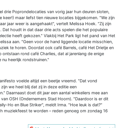
el drie Poprondelocaties van vorig jaar hun deuren sloten,
nde keer!) maar liefst tien nieuwe locaties bijgekomen. "We zijn
r jaar weer is aangehaakt", vertelt Melissa Hoek. "Zij zijn
Dat houdt in dat daar drie acts spelen die het populaire
tie heeft gekozen." Vlakbij Het Park ligt het pand van Het
Melissa aan. "Geen voor de hand liggende locatie misschien,
iek te horen. Doordat ook café Barrels, café Het Drietje en
b ontstaan rond café Charlies, dat al jarenlang de enige
 nu heerlijk rondstruinen."
festo voelde altijd een beetje vreemd. "Dat vond
jn we heel blij dat zij in deze editie een
." Daarnaast doet dit jaar een aantal winkeliers mee aan
 van OSH (Ondernemers Stad Hoorn). "Daardoor is er dit
lly-Ho en Blue Striker", meldt Irma. "Hoe leuk is dat?"
sch muziekfeest te worden – reden genoeg om zondag 16