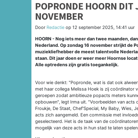
POPRONDE HOORN DIT 
NOVEMBER
Door
Redactie
op
12 september 2025, 14:41 uur
HOORN - Nog iets meer dan twee maanden, dan 
Nederland. Op zondag 16 november strijkt de Po
muziekliefhebber de meest talentvolle Nederla
staan. Dit jaar doen er weer meer Hoornse locat
Alle optredens zijn gratis toegankelijk.
Voor wie denkt: "Popronde, wat is dat ook alwee
met haar collega Melissa Hoek is zij coördinator 
geroepen zodat ambitieuze popacts meters kunnen
opbouwen", legt Irma uit. "Voorbeelden van acts 
Froukje, De Staat, Chef'Special, My Baby, Wies, 
acts zich aangemeld. Een commissie met invloedr
geselecteerd. Het is de taak van de coördinato
mogelijk van deze acts in hun stad te laten spelen