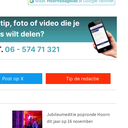
Maak
Hoornsdagblad
je Google-favoriet
ip, foto of video die je
s wilt delen?
.
06 - 574 71 321
Post op X
Tip de redactie
e
Jubileumeditie popronde Hoorn
dit jaar op 16 november