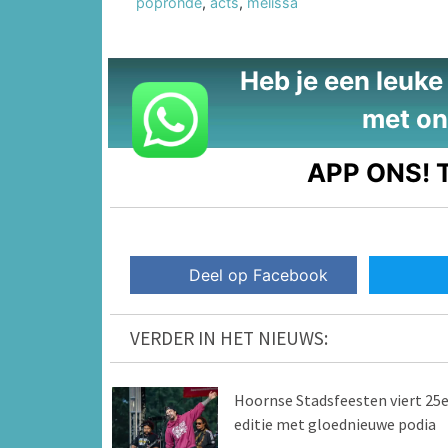
popronde
,
acts
,
melissa
Heb je een leuke t
met on
APP ONS!
T
Deel op Facebook
VERDER IN HET NIEUWS:
Hoornse Stadsfeesten viert 25
editie met gloednieuwe podia