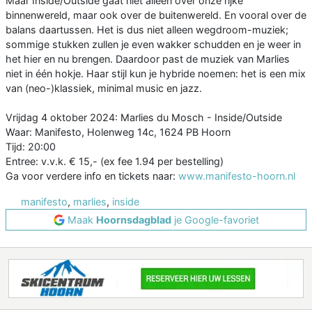
Maar Inside/Outside gaat niet alleen over onze rijke
binnenwereld, maar ook over de buitenwereld. En vooral over de
balans daartussen. Het is dus niet alleen wegdroom-muziek;
sommige stukken zullen je even wakker schudden en je weer in
het hier en nu brengen. Daardoor past de muziek van Marlies
niet in één hokje. Haar stijl kun je hybride noemen: het is een mix
van (neo-)klassiek, minimal music en jazz.
Vrijdag 4 oktober 2024: Marlies du Mosch - Inside/Outside
Waar: Manifesto, Holenweg 14c, 1624 PB Hoorn
Tijd: 20:00
Entree: v.v.k. € 15,- (ex fee 1.94 per bestelling)
Ga voor verdere info en tickets naar:
www.manifesto-hoorn.nl
manifesto
,
marlies
,
inside
Maak
Hoornsdagblad
je Google-favoriet