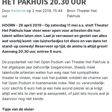
HET PAKHUIS 20.30 UUR
Door
Redactie
op
2 mei 2019, 15:44
Bron: Theater Het
uur
Pakhuis
HOORN - 26 april 2019 – Op zaterdag 11 mei a.s. stelt Theater
Het Pakhuis haar vloer weer open voor artiesten die hun
talent willen laten zien. Laat je verrassen en geniet van alles
wat voorbij komt: van luisterliedjes tot disco en van dans tot
stand-up comedy! Reserveer op tijd, de animo is altijd groot!
Aanvang 20.30 uur, entree 6 euro.
De populariteit van het Open Podium van Theater Het Pakhuis is
het afgelopen jaar behoorlijk toegenomen. Steeds meer
talentvolle artiesten weten hun weg naar het sympathieke
theater te vinden, maar ook het publiek ontdekt de charme van
het Open Podium in toenemende mate. Niet zo verwonderlijk:
voor slechts 6 euro heb je een hele avond plezier en je krijgt
altijd wel iets te zien wat je aanspreekt, of juist iets moois wat je
daarvoor nog niet kende.
Tipje van de sluier