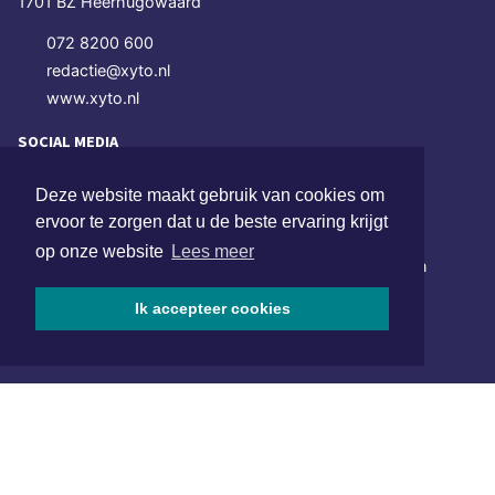
1701 BZ Heerhugowaard
072 8200 600
redactie@xyto.nl
www.xyto.nl
SOCIAL MEDIA
Deze website maakt gebruik van cookies om
ervoor te zorgen dat u de beste ervaring krijgt
NIEUWSBRIEF AANMELDEN
op onze website
Lees meer
Schrijf je in voor onze nieuwsbrief en krijg wekelijks een
samenvatting van alle gebeurtenissen uit jouw regio.
Ik accepteer cookies
Aanmelden
ONLINE DAGBLADEN