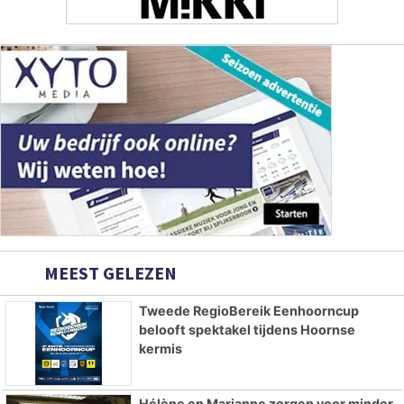
MEEST GELEZEN
Tweede RegioBereik Eenhoorncup
belooft spektakel tijdens Hoornse
kermis
Hélène en Marianne zorgen voor minder