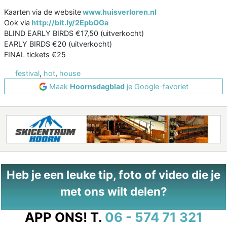
Kaarten via de website
www.huisverloren.nl
Ook via
http://bit.ly/2EpbOGa
BLIND EARLY BIRDS €17,50 (uitverkocht)
EARLY BIRDS €20 (uitverkocht)
FINAL tickets €25
festival
,
hot
,
house
Maak
Hoornsdagblad
je Google-favoriet
Heb je een leuke tip, foto of video die je
met ons wilt delen?
APP ONS!
T.
06 - 574 71 321