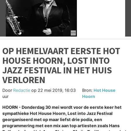
Vorige
V
OP HEMELVAART EERSTE HOT
HOUSE HOORN, LOST INTO
JAZZ FESTIVAL IN HET HUIS
VERLOREN
Door
Redactie
op
22 mei 2019, 16:03
Bron:
Hot House
uur
Hoorn
HOORN - Donderdag 30 mei wordt voor de eerste keer het
sympathieke Hot House Hoorn, Lost into Jazz Festival
georganiseerd met op maar liefst drie podia, een
programmering met een mix aan top artiesten zoals Hans