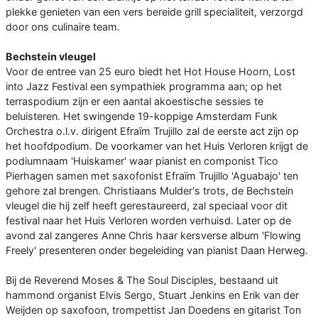
plekke genieten van een vers bereide grill specialiteit, verzorgd
door ons culinaire team.
Bechstein vleugel
Voor de entree van 25 euro biedt het Hot House Hoorn, Lost
into Jazz Festival een sympathiek programma aan; op het
terraspodium zijn er een aantal akoestische sessies te
beluisteren. Het swingende 19-koppige Amsterdam Funk
Orchestra o.l.v. dirigent Efraïm Trujillo zal de eerste act zijn op
het hoofdpodium. De voorkamer van het Huis Verloren krijgt de
podiumnaam 'Huiskamer' waar pianist en componist Tico
Pierhagen samen met saxofonist Efraïm Trujillo 'Aguabajo' ten
gehore zal brengen. Christiaans Mulder's trots, de Bechstein
vleugel die hij zelf heeft gerestaureerd, zal speciaal voor dit
festival naar het Huis Verloren worden verhuisd. Later op de
avond zal zangeres Anne Chris haar kersverse album 'Flowing
Freely' presenteren onder begeleiding van pianist Daan Herweg.
Bij de Reverend Moses & The Soul Disciples, bestaand uit
hammond organist Elvis Sergo, Stuart Jenkins en Erik van der
Weijden op saxofoon, trompettist Jan Doedens en gitarist Ton