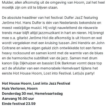
Mulder, allen afkomstig uit de omgeving van Hoorn, zal het heel
moeilijk zijn om stil te blijven staan.
De absolute headliner van het festival: Dulfer JazZ featuring
Jerôme Hol. Hans Dulfer is één van Nederlands bekendste en
meest veelzijdige musici. Hij volgt nauwlettend de nieuwste
trends maar blijft altijd jazzmuzikant in hart en nieren. Hij brengt
mee o.a. gitarist Jerôme Hol die afkomstig is uit Hoorn en wel
wordt vergeleken met een kruising tussen Jimi Hendrix en John
Coltrane en wiens eigen geluid zich ontwikkelde tot een ferme
heavy rocksound en samen komt met de warmte van de blues
en de harmonische subtiliteit van de jazz. Samen met drum
kanon Gijs Dijkhuizen en bassist Erik Barkman vormt deze top
act de afsluiter van een memorabele Hemelvaart tijdens het
eerste Hot House Hoorn, Lost into Festival. Let(u)s party!
Hot House Hoorn, Lost into Jazz Festival
Huis Verloren, Hoorn
Donderdag 30 mei, Hemelvaartsdag
Aanvang 16.00 uur
Einde festival 23.59