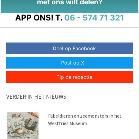
met ons wilt delen?
APP ONS!
T.
06 - 574 71 321
Deel op Facebook
Post op X
Tip de redactie
VERDER IN HET NIEUWS:
Fabeldieren en zeemonsters in het
Westfries Museum