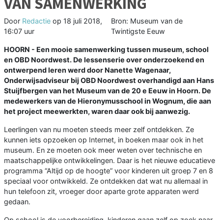
VAN SAMENWERKING
Door
Redactie
op
18 juli 2018,
Bron: Museum van de
16:07 uur
Twintigste Eeuw
HOORN - Een mooie samenwerking tussen museum, school
en OBD Noordwest. De lessenserie over onderzoekend en
ontwerpend leren werd door Nanette Wagenaar,
Onderwijsadviseur bij OBD Noordwest overhandigd aan Hans
Stuijfbergen van het Museum van de 20 e Eeuw in Hoorn. De
medewerkers van de Hieronymusschool in Wognum, die aan
het project meewerkten, waren daar ook bij aanwezig.
Leerlingen van nu moeten steeds meer zelf ontdekken. Ze
kunnen iets opzoeken op Internet, in boeken maar ook in het
museum. En ze moeten ook meer weten over technische en
maatschappelijke ontwikkelingen. Daar is het nieuwe educatieve
programma “Altijd op de hoogte” voor kinderen uit groep 7 en 8
speciaal voor ontwikkeld. Ze ontdekken dat wat nu allemaal in
hun telefoon zit, vroeger door aparte grote apparaten werd
gedaan.
Op school is de voorbereiding, kinderen gaan zelf op zoek naar