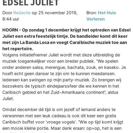
EDSEL JULIET
Door
Redactie
op
25 november 2019,
Bron:
Het Huis
8:44 uur
Verloren
HOORN - Op zondag 1 december krijgt het optreden van Edsel
Juliet een extra feestelijk tintje. De bandleider komt dit keer
met zijn La Banda Loca en voegt Caraïbische muziek toe aan
het repertoire.
Volgens initiatiefnemer Juliet wordt met deze uitbreiding de
muziek toegankelijker voor een breder publiek. “We spelen
onder anderen salsa, merengue, bachata, zouk, en kaseko. Je
hoeft echt geen danser te zijn om te kunnen meedansen.
Iedereen kan swingen op mijn party-muziek. Zo brengen wij
bezoekers de typisch eindejaarssfeer die we kennen in het
Caribisch gebied en het Zuid-Amerikaans continent“, aldus
Juliet.
Omdat december dé tijd is om jezelf of iemand anders te
verwennen met een leuk cadeau is ook dit keer een gratis
Caribisch buffet voor ‘vroege vogels’. “Wie op tijd komt krijgt
een mooie kleine portie. Maar denk eraan: op=op, het is een