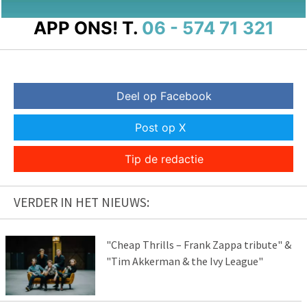
APP ONS!
T.
06 - 574 71 321
Deel op Facebook
Post op X
Tip de redactie
VERDER IN HET NIEUWS:
"Cheap Thrills – Frank Zappa tribute" &
"Tim Akkerman & the Ivy League"