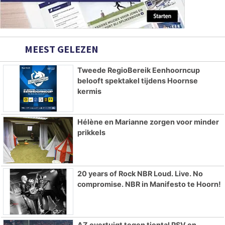
MEEST GELEZEN
Tweede RegioBereik Eenhoorncup
belooft spektakel tijdens Hoornse
kermis
Hélène en Marianne zorgen voor minder
prikkels
20 years of Rock NBR Loud. Live. No
compromise. NBR in Manifesto te Hoorn!
AZ overtuigt tegen tiental PSV en