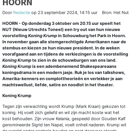
HOORN
Door
Redactie
op
23 september 2024, 14:15 uur
Bron: Het Nut
HOORN - Op donderdag 3 oktober om 20.15 uur speelt het
NUT (Nieuw Utrechts Toneel) een try out van hun nieuwe
voorstelling
Koning Krump
in Schouwburg het Park in Hoorn.
In november gaan alle stemgerechtigde Amerikanen naar de
stembus en kiezen ze hun nieuwe president. In de weken
voorafgaand aan en tijdens de verkiezingen is de voorstelling
Koning Krump
te zien in de schouwburgen van ons land.
Koning Krump
is een adembenemend Shakespeareaans
koningsdrama in een modern jasje. Ruk je los van talkshows,
Amerika-kenners en complottheorieën en verlekker je aan
machtswellust, liefde, satire en noodlot in het theater.
Koning Krump
Tegen zijn verwachting wordt Krump (Mark Kraan) gekozen tot
koning. Hij voelt zich geliefd en wil zijn macht koste wat het
kost behouden. Zijn vrouw Kelania, gespeeld door Gouden Kalf
genomineerde Sigrid ten Napel, voelt onheil naderen. Krump wil
de wereld onder controle houden en gaat daarvoor steeds