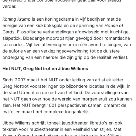
verder.
Koning Krump
is een koningsdrama in vijf bedrijven met de
energie van een kickboksgala en de spanning van
House of
Cards
. Filosofische verhandelingen afgewisseld met kluchtige
slapstick. Bloederige moordpartijen gevolgd door romantische
serenades. Vijf live afleveringen om in één avond te bingen; van
de euforie van een verkiezingsoverwinning tot de duistere
ondergang van een heerser die zijn grip op de realiteit verliest.
Het NUT, Greg Nottrot en Jibbe Willems
Sinds 2007 maakt het NUT onder leiding van artistiek leider
Greg Nottrot voorstellingen op bijzondere locaties in de wijk, in
de stad Utrecht en de rest van het land. De voorstellingen van
het NUT gaan over hoe de wereld van morgen eruit zou kunnen
zien. Het NUT brengt 1001 perspectieven samen, omarmt de
twijfel en maakt het complexe toegankelijk.
Jibbe Willems schrijft toneel, jeugdtheater, libretto's en ook
teksten voor muziektheater in een veelheid van stijlen. Met
Koning Krump
brengt hij een ode aan zijn inspirator William