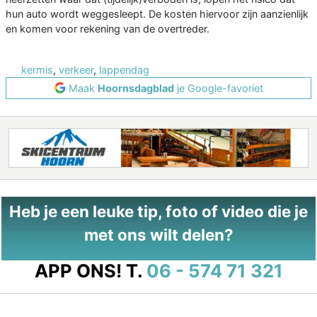
hun auto wordt weggesleept. De kosten hiervoor zijn aanzienlijk
en komen voor rekening van de overtreder.
kermis
,
verkeer
,
lappendag
Maak
Hoornsdagblad
je Google-favoriet
Heb je een leuke tip, foto of video die je
met ons wilt delen?
APP ONS!
T.
06 - 574 71 321