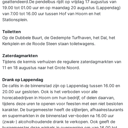
geattendeerd.De pendelbus rijdt op vrijdag 17 augustus van
19.00 tot 01.00 uur en op maandag 20 augustus (Lappendag)
van 7.00 tot 16.00 uur tussen Hof van Hoorn en het
Stationsplein.
Toiletten
Op de Dubbele Buurt, de Gedempte Turfhaven, het Dal, het
Kerkplein en de Roode Steen staan toiletwagens.
Zaterdagmarkten
Tijdens de kermis verhuizen de reguliere zaterdagmarkten van
11 en 18 augustus naar het Grote Noord.
Drank op Lappendag
De cafés in de binnenstad zijn op Lappendag tussen 16.00 en
20.00 uur gesloten. Ook is het verboden voor alle
horecabedrijven in Hoorn om hun bedrijf, of delen daarvan,
tijdens deze uren te openen voor feesten met een niet besloten
karakter. De burgemeester heeft de slijterijen, afhaalrestaurants
en supermarkten in de binnenstad ver¬boden na 16.00 uur
(zwak-) alcoholhoudende drank te verkopen. Ook geeft de
burgemeester deze winkels in overweging om van 16.00 tot