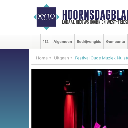
HOORNSDAGBLA
lokaal nieuws hoorn en west-fries
112
Algemeen
Bedrijvengids
Gemeente
Home
Uitgaan
Festival Oude Muziek Nu sta