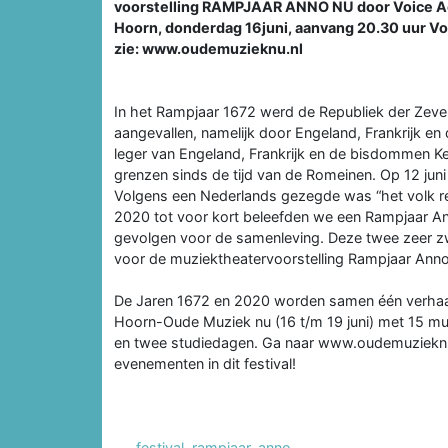
voorstelling RAMPJAAR ANNO NU door Voice Actu
Hoorn, donderdag 16juni, aanvang 20.30 uur Voo
zie: www.oudemuzieknu.nl
In het Rampjaar 1672 werd de Republiek der Zeve
aangevallen, namelijk door Engeland, Frankrijk e
leger van Engeland, Frankrijk en de bisdommen K
grenzen sinds de tijd van de Romeinen. Op 12 jun
Volgens een Nederlands gezegde was “het volk red
2020 tot voor kort beleefden we een Rampjaar A
gevolgen voor de samenleving. Deze twee zeer zw
voor de muziektheatervoorstelling Rampjaar Ann
De Jaren 1672 en 2020 worden samen één verhaal va
Hoorn-Oude Muziek nu (16 t/m 19 juni) met 15 mu
en twee studiedagen. Ga naar www.oudemuzieknu.
evenementen in dit festival!
festival
,
rampjaar
,
anno