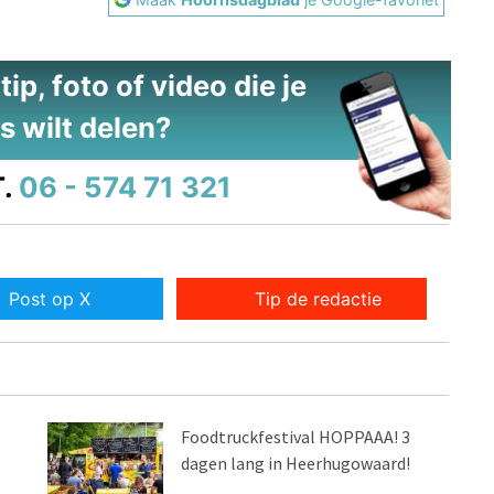
ip, foto of video die je
s wilt delen?
.
06 - 574 71 321
Post op X
Tip de redactie
Foodtruckfestival HOPPAAA! 3
dagen lang in Heerhugowaard!