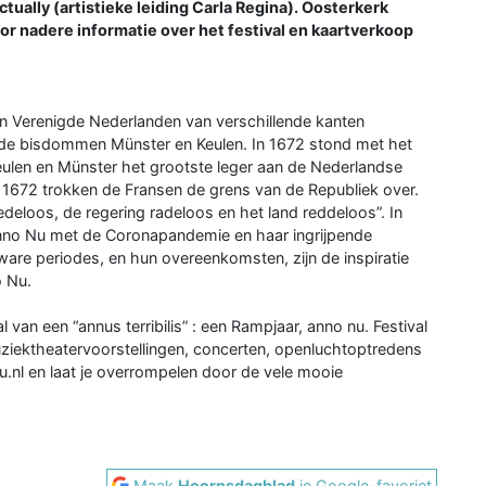
ally (artistieke leiding Carla Regina). Oosterkerk
r nadere informatie over het festival en kaartverkoop
n Verenigde Nederlanden van verschillende kanten
n de bisdommen Münster en Keulen. In 1672 stond met het
eulen en Münster het grootste leger aan de Nederlandse
i 1672 trokken de Fransen de grens van de Republiek over.
eloos, de regering radeloos en het land reddeloos”. In
nno Nu met de Coronapandemie en haar ingrijpende
are periodes, en hun overeenkomsten, zijn de inspiratie
o Nu.
n een “annus terribilis” : een Rampjaar, anno nu. Festival
ziektheatervoorstellingen, concerten, openluchtoptredens
nl en laat je overrompelen door de vele mooie
Maak
Hoornsdagblad
je Google-favoriet