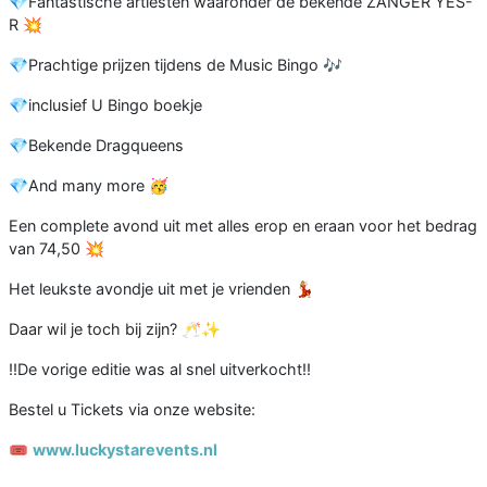
💎Fantastische artiesten waaronder de bekende ZANGER YES-
R 💥
💎Prachtige prijzen tijdens de Music Bingo 🎶
💎inclusief U Bingo boekje
💎Bekende Dragqueens
💎And many more 🥳
Een complete avond uit met alles erop en eraan voor het bedrag
van 74,50 💥
Het leukste avondje uit met je vrienden 💃🏼
Daar wil je toch bij zijn? 🥂✨
‼️De vorige editie was al snel uitverkocht‼️
Bestel u Tickets via onze website:
🎟️
www.luckystarevents.nl