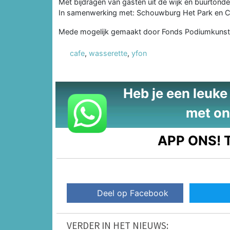
Met bijdragen van gasten uit de wijk en buurtond
In samenwerking met: Schouwburg Het Park en 
Mede mogelijk gemaakt door Fonds Podiumkunst
cafe
,
wasserette
,
yfon
Heb je een leuke t
met on
APP ONS!
T
Deel op Facebook
VERDER IN HET NIEUWS: