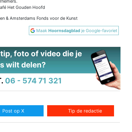
ernemers.
Café Het Gouden Hoofd
en & Amsterdams Fonds voor de Kunst
Maak
Hoornsdagblad
je Google-favoriet
ip, foto of video die je
s wilt delen?
.
06 - 574 71 321
Post op X
Tip de redactie