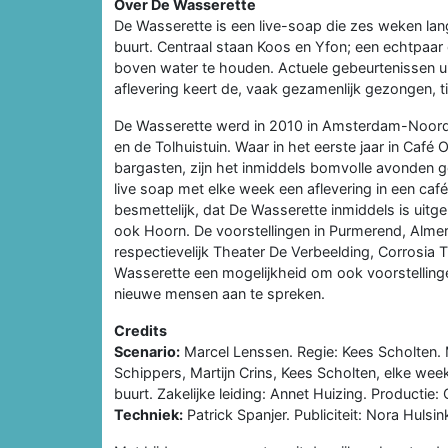
Over De Wasserette
De Wasserette is een live-soap die zes weken lang
buurt. Centraal staan Koos en Yfon; een echtpaar
boven water te houden. Actuele gebeurtenissen ui
aflevering keert de, vaak gezamenlijk gezongen, ti
De Wasserette werd in 2010 in Amsterdam-Noord
en de Tolhuistuin. Waar in het eerste jaar in Ca
bargasten, zijn het inmiddels bomvolle avonden g
live soap met elke week een aflevering in een caf
besmettelijk, dat De Wasserette inmiddels is uit
ook Hoorn. De voorstellingen in Purmerend, Alme
respectievelijk Theater De Verbeelding, Corrosia
Wasserette een mogelijkheid om ook voorstellinge
nieuwe mensen aan te spreken.
Credits
Scenario:
Marcel Lenssen. Regie: Kees Scholten. 
Schippers, Martijn Crins, Kees Scholten, elke week
buurt. Zakelijke leiding: Annet Huizing. Productie:
Techniek:
Patrick Spanjer. Publiciteit: Nora Huls