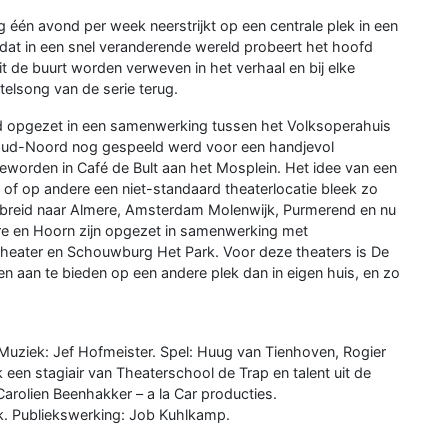
 één avond per week neerstrijkt op een centrale plek in een
 dat in een snel veranderende wereld probeert het hoofd
t de buurt worden verweven in het verhaal en bij elke
telsong van de serie terug.
 opgezet in een samenwerking tussen het Volksoperahuis
fé Oud-Noord nog gespeeld werd voor een handjevol
eworden in Café de Bult aan het Mosplein. Het idee van een
é of op andere een niet-standaard theaterlocatie bleek zo
gebreid naar Almere, Amsterdam Molenwijk, Purmerend en nu
re en Hoorn zijn opgezet in samenwerking met
 Theater en Schouwburg Het Park. Voor deze theaters is De
n aan te bieden op een andere plek dan in eigen huis, en zo
Muziek: Jef Hofmeister. Spel: Huug van Tienhoven, Rogier
 een stagiair van Theaterschool de Trap en talent uit de
 Carolien Beenhakker – a la Car producties.
ink. Publiekswerking: Job Kuhlkamp.