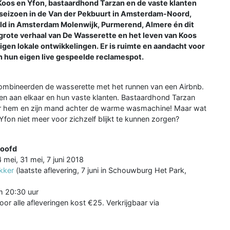
Koos en Yfon, bastaardhond Tarzan en de vaste klanten
e seizoen in de Van der Pekbuurt in Amsterdam-Noord,
ld in Amsterdam Molenwijk, Purmerend, Almere én dit
 grote verhaal van De Wasserette en het leven van Koos
eigen lokale ontwikkelingen. Er is ruimte en aandacht voor
n hun eigen live gespeelde reclamespot.
 combineerden de wasserette met het runnen van een Airbnb.
eden aan elkaar en hun vaste klanten. Bastaardhond Tarzan
 voor hem en zijn mand achter de warme wasmachine! Maar wat
Yfon niet meer voor zichzelf blijkt te kunnen zorgen?
Hoofd
mei, 31 mei, 7 juni 2018
okker
(laatste aflevering, 7 juni in Schouwburg Het Park,
m 20:30 uur
oor alle afleveringen kost €25. Verkrijgbaar via