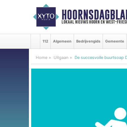
HOORNSDAGBLA
lokaal nieuws hoorn en west-fries
112
Algemeen
Bedrijvengids
Gemeente
Home
Uitgaan
De succesvolle buurtsoap D