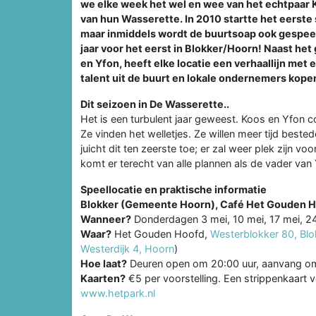
we elke week het wel en wee van het echtpaar 
van hun Wasserette. In 2010 startte het eerst
maar inmiddels wordt de buurtsoap ook gespee
jaar voor het eerst in Blokker/Hoorn! Naast het
en Yfon, heeft elke locatie een verhaallijn met 
talent uit de buurt en lokale ondernemers kope
Dit seizoen in De Wasserette..
Het is een turbulent jaar geweest. Koos en Yfon
Ze vinden het welletjes. Ze willen meer tijd best
juicht dit ten zeerste toe; er zal weer plek zijn
komt er terecht van alle plannen als de vader van 
Speellocatie en praktische informatie
Blokker (Gemeente Hoorn), Café Het Gouden 
Wanneer?
Donderdagen 3 mei, 10 mei, 17 mei, 24 
Waar?
Het Gouden Hoofd,
Westerblokker 80, Bl
Westerdijk 4, Hoorn
)
Hoe laat?
Deuren open om 20:00 uur, aanvang o
Kaarten?
€5 per voorstelling. Een strippenkaart v
www.hetpark.nl