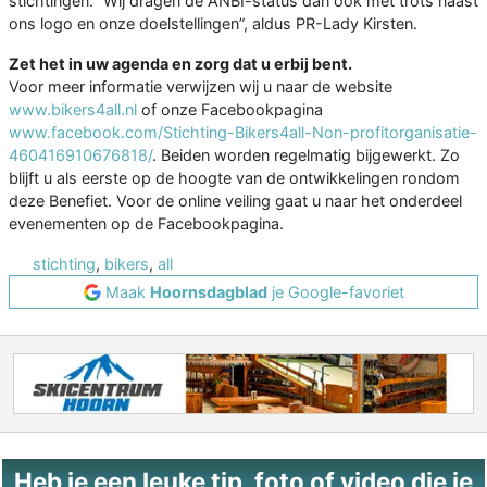
stichtingen. “Wij dragen de ANBI-status dan ook met trots naast
ons logo en onze doelstellingen”, aldus PR-Lady Kirsten.
Zet het in uw agenda en zorg dat u erbij bent.
Voor meer informatie verwijzen wij u naar de website
www.bikers4all.nl
of onze Facebookpagina
www.facebook.com/Stichting-Bikers4all-Non-profitorganisatie-
460416910676818/
. Beiden worden regelmatig bijgewerkt. Zo
blijft u als eerste op de hoogte van de ontwikkelingen rondom
deze Benefiet. Voor de online veiling gaat u naar het onderdeel
evenementen op de Facebookpagina.
stichting
,
bikers
,
all
Maak
Hoornsdagblad
je Google-favoriet
Heb je een leuke tip, foto of video die je