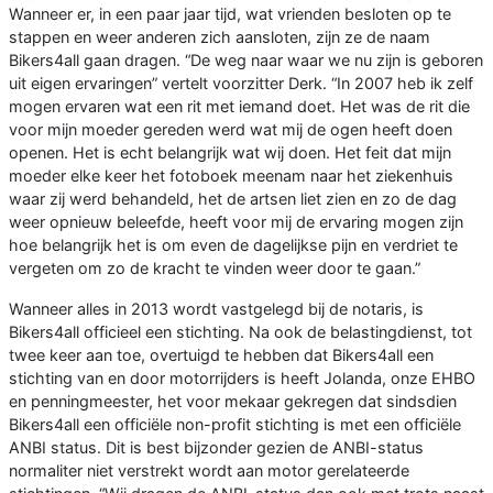
Wanneer er, in een paar jaar tijd, wat vrienden besloten op te
stappen en weer anderen zich aansloten, zijn ze de naam
Bikers4all gaan dragen. “De weg naar waar we nu zijn is geboren
uit eigen ervaringen” vertelt voorzitter Derk. “In 2007 heb ik zelf
mogen ervaren wat een rit met iemand doet. Het was de rit die
voor mijn moeder gereden werd wat mij de ogen heeft doen
openen. Het is echt belangrijk wat wij doen. Het feit dat mijn
moeder elke keer het fotoboek meenam naar het ziekenhuis
waar zij werd behandeld, het de artsen liet zien en zo de dag
weer opnieuw beleefde, heeft voor mij de ervaring mogen zijn
hoe belangrijk het is om even de dagelijkse pijn en verdriet te
vergeten om zo de kracht te vinden weer door te gaan.”
Wanneer alles in 2013 wordt vastgelegd bij de notaris, is
Bikers4all officieel een stichting. Na ook de belastingdienst, tot
twee keer aan toe, overtuigd te hebben dat Bikers4all een
stichting van en door motorrijders is heeft Jolanda, onze EHBO
en penningmeester, het voor mekaar gekregen dat sindsdien
Bikers4all een officiële non-profit stichting is met een officiële
ANBI status. Dit is best bijzonder gezien de ANBI-status
normaliter niet verstrekt wordt aan motor gerelateerde