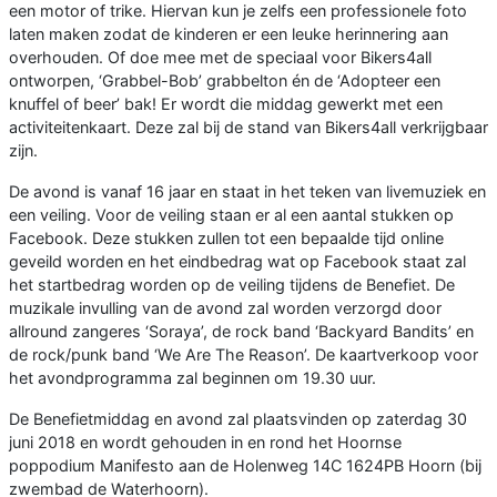
een motor of trike. Hiervan kun je zelfs een professionele foto
laten maken zodat de kinderen er een leuke herinnering aan
overhouden. Of doe mee met de speciaal voor Bikers4all
ontworpen, ‘Grabbel-Bob’ grabbelton én de ‘Adopteer een
knuffel of beer’ bak! Er wordt die middag gewerkt met een
activiteitenkaart. Deze zal bij de stand van Bikers4all verkrijgbaar
zijn.
De avond is vanaf 16 jaar en staat in het teken van livemuziek en
een veiling. Voor de veiling staan er al een aantal stukken op
Facebook. Deze stukken zullen tot een bepaalde tijd online
geveild worden en het eindbedrag wat op Facebook staat zal
het startbedrag worden op de veiling tijdens de Benefiet. De
muzikale invulling van de avond zal worden verzorgd door
allround zangeres ‘Soraya’, de rock band ‘Backyard Bandits’ en
de rock/punk band ‘We Are The Reason’. De kaartverkoop voor
het avondprogramma zal beginnen om 19.30 uur.
De Benefietmiddag en avond zal plaatsvinden op zaterdag 30
juni 2018 en wordt gehouden in en rond het Hoornse
poppodium Manifesto aan de Holenweg 14C 1624PB Hoorn (bij
zwembad de Waterhoorn).