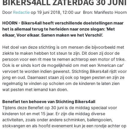
BIKERS4ALL ZATERDAG 30 JUNI
Door
Redactie
op
19 juni 2018, 12:00 uur
Bron: Manifesto Hoorn
HOORN - Bikers4all heeft verschillende doelstellingen maar
het is allemaal terug te herleiden naar onze slogan: ‘Met
elkaar, Voor elkaar. Samen maken we het Verschil’.
Het doel van deze stichting is om mensen die bijvoorbeeld met
ziekte te maken hebben tot steun te zijn. Dit doen zij door de
persoon voor een rit mee te nemen achterop een motor of trike.
Ook is er sinds kort de mogelijkheid om met een ‘American car’
vervoert te worden indien gewenst. Stichting Bikers4all rijdt voor
jong en oud. Daarnaast staan zij ook op tegen pesten en zijn ze
regelmatig te vinden op scholen om de kinderen te laten zien
wat pesten met iemand kan doen.
Benefiet ten behoeve van Stichting Bikers4all
Tijdens deze Benefiet op 30 juni is de middag speciaal voor
kinderen tot en met 15 jaar. Er zijn die middag diverse
activiteiten, zoals onder andere schminken, ballengooien,
stokvangen en als hoofd evenement kun je een rondje achter op