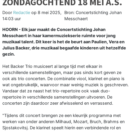
ZONDAGOCHTEND 18 MEI A.S.
Door
Redactie
op
8 mei 2025,
Bron: Concertstichting Johan
14:03 uur
Messchaert
HOORN - Elk jaar maakt de Concertstichting Johan
Messchaert in haar kamermuziekserie ruimte voor jong
muzikaal talent. Dit keer is het de beurt aan Paulien, Vera en
Julius Backer, drie muzikaal begaafde kinderen uit hetzelfde
gezin.
Het Backer Trio musiceert al lange tijd met elkaar in
verschillende samenstellingen, maar pas sinds kort geven ze
ook als trio concerten. De combinatie viool, klarinet en piano is
wat ongebruikelijk, waarvoor maar weinig muziek is geschreven.
Vandaar dat ze naast het trio-repertoire ook vaak duo-
repertoire in verschillende samenstellingen uitvoeren. De
concerten zijn daardoor zeer afwisselend en verrassend.
"Tijdens dit concert brengen ze een kleurrijk programma met
werken van onder anderen Milhaud, Mozart, Bruch, Brahms en
Sjostakovitsj. De klarinet speelt hierin een verbindende rol en