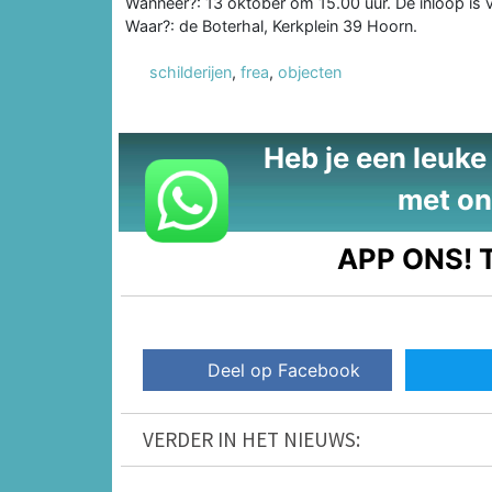
Wanneer?: 13 oktober om 15.00 uur. De inloop is v
Waar?: de Boterhal, Kerkplein 39 Hoorn.
schilderijen
,
frea
,
objecten
Heb je een leuke t
met on
APP ONS!
T
Deel op Facebook
VERDER IN HET NIEUWS: