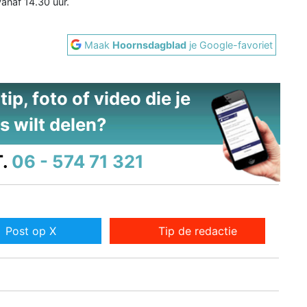
anaf 14.30 uur.
Maak
Hoornsdagblad
je Google-favoriet
ip, foto of video die je
s wilt delen?
.
06 - 574 71 321
Post op X
Tip de redactie