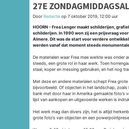
27E ZONDAGMIDDAGSAL
Door
Redactie
op
7 oktober 2019, 12:00 uur
HOORN - Frea Lenger maakt schilderijen, grafiek
schilderijen. In 1990 won zij een prijsvraag vo
Almere. Dit was de start voor verdere ontwikkel
werden vanaf dat moment steeds monumentale
De materialen waar Frea mee werkte was onder an
steeds, een grote rol in haar werk. Toen horrenga
staal, koper en messing gebruiken, en het nog tr
Met deze en andere materialen schept Frea grote
bijvoorbeeld. Of objecten in het landschap, zoals
bank met door haar in Amerika gemaakte foto’s va
lijst van aankopen en uitgevoerde werken is indr
Het werk mag dan divers zijn, het is altijd herken
grote foto’s van objecten en een powerpointpresen