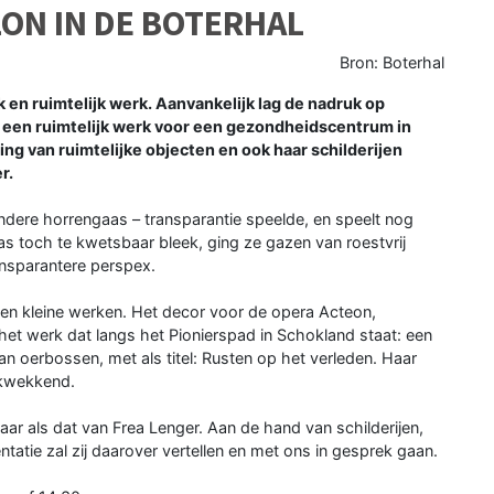
ON IN DE BOTERHAL
Bron: Boterhal
 en ruimtelijk werk. Aanvankelijk lag de nadruk op
or een ruimtelijk werk voor een gezondheids­centrum in
ing van ruimtelijke objecten en ook haar schilderijen
r.
dere horrengaas – transparantie speelde, en speelt nog
as toch te kwetsbaar bleek, ging ze gazen van roestvrij
ansparantere perspex.
 en kleine werken. Het decor voor de opera Acteon,
 het werk dat langs het Pionierspad in Schokland staat: een
n oerbossen, met als titel: Rusten op het verleden. Haar
ukwekkend.
baar als dat van Frea Lenger. Aan de hand van schilderijen,
tatie zal zij daarover vertellen en met ons in gesprek gaan.