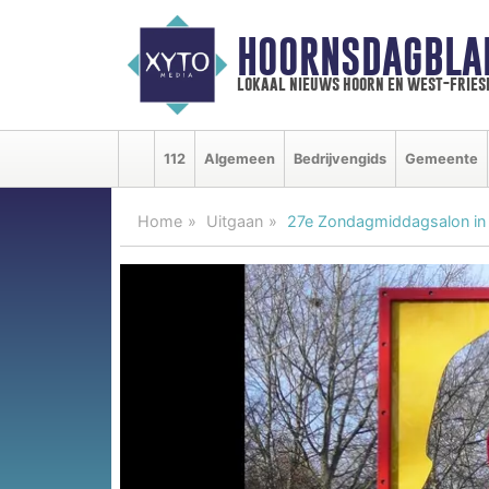
HOORNSDAGBLA
lokaal nieuws hoorn en west-fries
112
Algemeen
Bedrijvengids
Gemeente
Home
Uitgaan
27e Zondagmiddagsalon in 