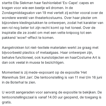
startte Ella Siekman haar fashionlabel ‘Es-Cape’: capes en
kragen voor wie een beetje wil dromen. In de
Zondagmiddagsalon van 19 mei vertelt zij echter vooral over de
wondere wereld van theaterkostuums. Over haar plezier om
bijzondere kledingstukken te ontwerpen, zodat het karakter van
een rol nog beter tot zijn recht komt op het toneel. Over de
inspiratie die ze zoekt om met een vette knipoog tot een
pakkend ‘wow!’-effect te komen.
Aangetrokken tot niet-textiele materialen werkt ze graag met
bijvoorbeeld plastics of metaalgaas. Haar ontwerpen zijn,
behalve functioneel, ook kunstobjecten en haarCostume Art is
dan ook veelal in musea te bezichtigen.
Momenteel is zij mede-exposant op de expositie ‘Het
Warenhuis Sint Jan’. Die tentoonstelling is van 11 mei t/m 16 juni
in de Boterhal te zien.
U wordt aangeraden voor aanvang de expositie te bekijken. De
tentoonstellingszaal is vanaf 14.00 uur geopend, de toegang is
gratis.