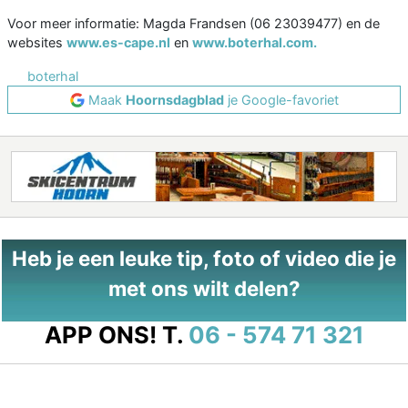
Voor meer informatie: Magda Frandsen (06 23039477) en de
websites
www.es-cape.nl
en
www.boterhal.com.
boterhal
Maak
Hoornsdagblad
je Google-favoriet
Heb je een leuke tip, foto of video die je
met ons wilt delen?
APP ONS!
T.
06 - 574 71 321