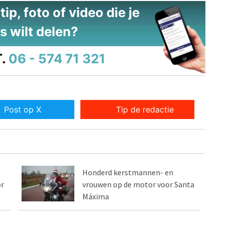
ip, foto of video die je
s wilt delen?
.
06 - 574 71 321
Post op X
Tip de redactie
Honderd kerstmannen- en
or
vrouwen op de motor voor Santa
Máxima