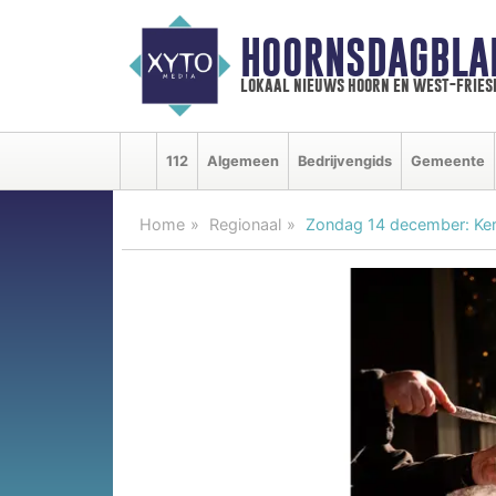
HOORNSDAGBLA
lokaal nieuws hoorn en west-fries
112
Algemeen
Bedrijvengids
Gemeente
Home
Regionaal
Zondag 14 december: Ker