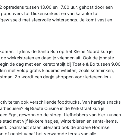
 22 optredens tussen 13.00 en 17.00 uur, gehost door een
an popcovers tot Dickensorkest en van karaoke tot
 afgewisseld met sfeervolle wintersongs. Je komt vast en
e komen. Tijdens de Santa Run op het Kleine Noord kun je
 de winkelstraten en daag je vrienden uit. Ook de jongste
gin de dag met een kerstontbijt bij Toetie & Bo tussen 9.00
ein met volop gratis kinderactiviteiten, zoals schminken,
erstman. Zo wordt een dagje shoppen voor iedereen leuk.
activiteiten ook verschillende foodtrucks. Van hartige snacks
arbecueën? Bij Braute Cuisine in de Kerkstraat kun je
Green Egg, gewoon op de stoep. Liefhebbers van bier kunnen
stad met vijf lekkere hapjes, winterbieren en santa-items.
leed. Daarnaast staan uiteraard ook de andere Hoornse
p of geniet vanaf het verwarmde terras van alle