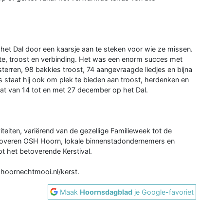
 het Dal door een kaarsje aan te steken voor wie ze missen.
e, troost en verbinding. Het was een enorm succes met
erren, 98 bakkies troost, 74 aangevraagde liedjes en bijna
ies staat hij ook om plek te bieden aan troost, herdenken en
aat van 14 tot en met 27 december op het Dal.
viteiten, variërend van de gezellige Familieweek tot de
overen OSH Hoorn, lokale binnenstadondernemers en
ot het betoverende Kerstival.
 hoornechtmooi.nl/kerst.
Maak
Hoornsdagblad
je Google-favoriet