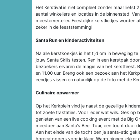
Het Kerstival is niet compleet zonder maar liefst
aantal winkeliers en locaties in de binnenstad. V
meesterverteller. Feestelijke kerstliedjes worden
zeker in de feeststemming!
Santa Run en kinderactiviteiten
Na alle kerstkoekjes is het tijd om in beweging t
jouw Santa Skills testen. Ren in een kerstpak door
bezoekers ervaren de magie van het kerstfeest. Be
en 11.00 uur. Breng ook een bezoek aan het Kerkpl
eendjes vissen en natuurlijk op de foto met de K
Culinaire opwarmer
Op het Kerkplein vind je naast de gezellige kinder
tot zoete traktaties. Voor ieder wat wils. Gek op b
genieten van een live cooking event met de Big 
meedoen aan Santa’s Beer Tour, een tocht door de 
Aan het einde van de tocht ben je santa-stic gek
horecatoppers voor je klaar. Warm binnen lekker o