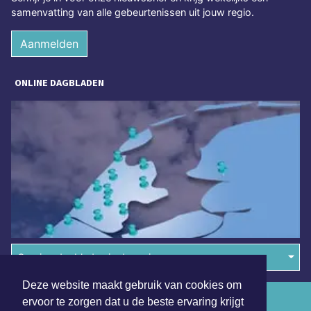
samenvatting van alle gebeurtenissen uit jouw regio.
Aanmelden
ONLINE DAGBLADEN
Overige dagbladen in de regio
Deze website maakt gebruik van cookies om
Algemene voorwaarden
ervoor te zorgen dat u de beste ervaring krijgt