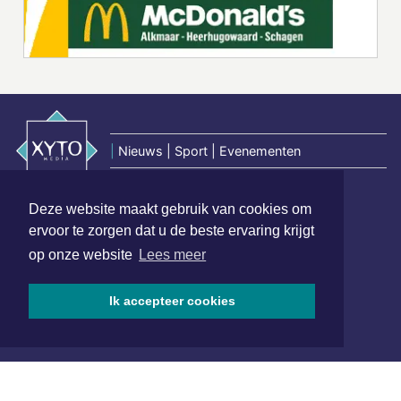
|
Nieuws | Sport | Evenementen
Deze website maakt gebruik van cookies om
Hoofdvestiging:
ervoor te zorgen dat u de beste ervaring krijgt
van Benthuizenlaan 1
op onze website
Lees meer
1701 BZ Heerhugowaard
072 8200 600
Ik accepteer cookies
redactie@xyto.nl
www.xyto.nl
SOCIAL MEDIA