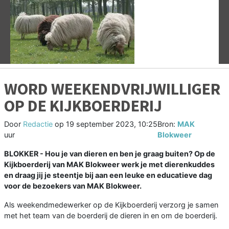
Vorige
V
WORD WEEKENDVRIJWILLIGER
OP DE KIJKBOERDERIJ
Door
Redactie
op
19 september 2023, 10:25
Bron:
MAK
uur
Blokweer
BLOKKER - Hou je van dieren en ben je graag buiten? Op de
Kijkboerderij van MAK Blokweer werk je met dierenkuddes
en draag jij je steentje bij aan een leuke en educatieve dag
voor de bezoekers van MAK Blokweer.
Als weekendmedewerker op de Kijkboerderij verzorg je samen
met het team van de boerderij de dieren in en om de boerderij.