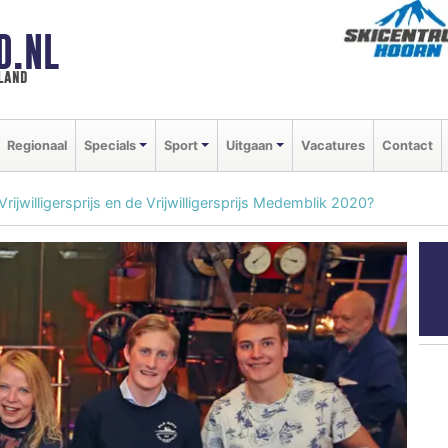
D.NL
land
Regionaal
Specials
Sport
Uitgaan
Vacatures
Contact
ijwilligersprijs en de Vrijwilligersprijs Medemblik 2020?