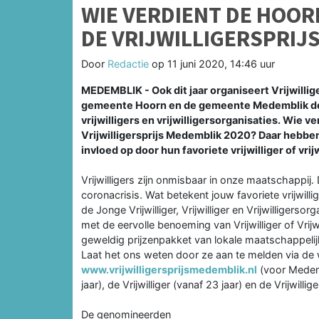
WIE VERDIENT DE HOOR
DE VRIJWILLIGERSPRIJ
Door
Redactie
op
11 juni 2020, 14:46 uur
MEDEMBLIK - Ook dit jaar organiseert Vrijwill
gemeente Hoorn en de gemeente Medemblik de Vr
vrijwilligers en vrijwilligersorganisaties. Wie v
Vrijwilligersprijs Medemblik 2020? Daar heb
invloed op door hun favoriete vrijwilliger of vri
Vrijwilligers zijn onmisbaar in onze maatschappij.
coronacrisis. Wat betekent jouw favoriete vrijwilli
de Jonge Vrijwilliger, Vrijwilliger en Vrijwillige
met de eervolle benoeming van Vrijwilliger of Vrij
geweldig prijzenpakket van lokale maatschappelij
Laat het ons weten door ze aan te melden via de
www.vrijwilligersprijsmedemblik.nl
(voor Medembl
jaar), de Vrijwilliger (vanaf 23 jaar) en de Vrijwillig
De genomineerden