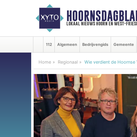
HOORNSDAGBLA
lokaal nieuws hoorn en west-fries
112
Algemeen
Bedrijvengids
Gemeente
Home
Regionaal
Wie verdient de Hoornse Vr