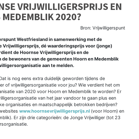
NSE VRIJWILLIGERSPRIJS EN
S MEDEMBLIK 2020?
Bron: Vrijwilligerspunt
igerspunt Westfriesland in samenwerking met de
ijwilligersprijs, dé waarderingsprijs voor (jonge)
erdient de Hoornse Vrijwilligersprijs en de
ben de bewoners van de gemeenten Hoorn en Medemblik
jwilligersorganisatie aan te melden.
 Dat is nog eens extra duidelijk geworden tijdens de
ger of vrijwilligersorganisatie voor jou? Wie verdient het om
rsorganisatie van 2020 voor Hoorn en Medemblik te worden? Er
willigersorganisatie van het jaar vandoor te gaan plus een
ke organisaties en maatschappelijk betrokken bedrijven?
 websites
www.hoornsevrijwilligersprijs.nl
(voor Hoorn) en
ik). Er zijn drie categorieën: de Jonge Vrijwilliger (tot 23
ersorganisatie.