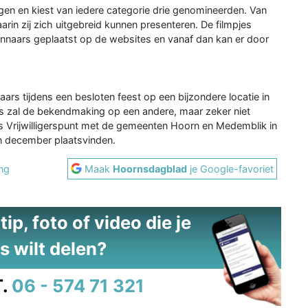
gen en kiest van iedere categorie drie genomineerden. Van
in zij zich uitgebreid kunnen presenteren. De filmpjes
naars geplaatst op de websites en vanaf dan kan er door
rs tijdens een besloten feest op een bijzondere locatie in
s zal de bekendmaking op een andere, maar zeker niet
 is Vrijwilligerspunt met de gemeenten Hoorn en Medemblik in
n december plaatsvinden.
ng
Maak
Hoornsdagblad
je Google-favoriet
ip, foto of video die je
s wilt delen?
.
06 - 574 71 321