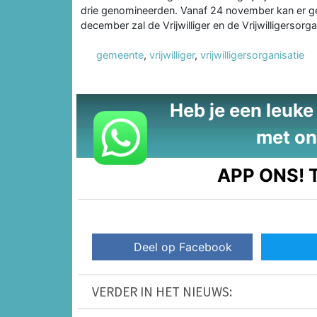
drie genomineerden. Vanaf 24 november kan er 
december zal de Vrijwilliger en de Vrijwilligers
gemeente
,
vrijwilliger
,
vrijwilligersorganisatie
Heb je een leuke t
met on
APP ONS!
T
Deel op Facebook
VERDER IN HET NIEUWS: