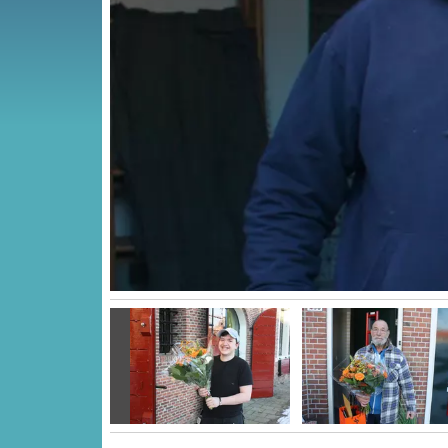
Vorige