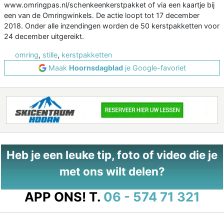
www.omringpas.nl/schenkeenkerstpakket of via een kaartje bij
een van de Omringwinkels. De actie loopt tot 17 december
2018. Onder alle inzendingen worden de 50 kerstpakketten voor
24 december uitgereikt.
omring
,
stille
,
kerstpakketten
Maak
Hoornsdagblad
je Google-favoriet
Heb je een leuke tip, foto of video die je
met ons wilt delen?
APP ONS!
T.
06 - 574 71 321