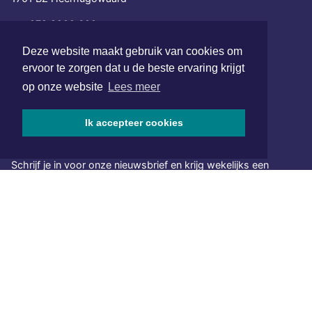
072 8200 600
redactie@xyto.nl
Deze website maakt gebruik van cookies om
www.xyto.nl
ervoor te zorgen dat u de beste ervaring krijgt
SOCIAL MEDIA
op onze website
Lees meer
Ik accepteer cookies
NIEUWSBRIEF AANMELDEN
Schrijf je in voor onze nieuwsbrief en krijg wekelijks een
samenvatting van alle gebeurtenissen uit jouw regio.
Aanmelden
ONLINE DAGBLADEN