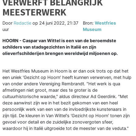
VERWERFT BELANGRIJK
MEESTERWERK
Door
Redactie
op
24 juni 2022, 21:37
Bron:
Westfries
uur
Museum
HOORN - Caspar van Wittel is een van de beroemdste
schilders van stadsgezichten in Italië en zijn
olieverfschilderijen brengen wereldwijd miljoenen op.
Het Westfries Museum in Hoorn is er dan ook trots op dat het
een uniek 'Gezicht op Hoorn' heeft kunnen verwerven, met hulp
van onder andere Vereniging Rembrandt. "Het werk is qua
afmetingen niet groot, maar des te groter is de
cultuurhistorische waarde," aldus directeur Ad Geerdink. "Met
deze aanwinst zijn we in het bezit gekomen van een heel
persoonlijk werk van een van de invloedrijkste kunstenaars in
zijn tijd. De kleuren in Van Wittel's 'Gezicht op Hoorn' tonen zijn
gevoel voor detail en de zuidelijke zonovergoten sfeer,
waardoor hij in Italië uitgroeide tot de meester van de veduta."