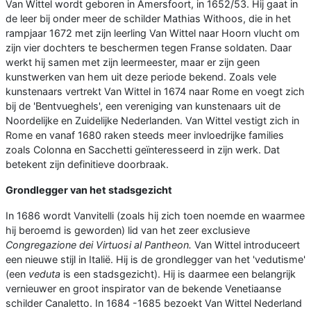
Van Wittel wordt geboren in Amersfoort, in 1652/53. Hij gaat in
de leer bij onder meer de schilder Mathias Withoos, die in het
rampjaar 1672 met zijn leerling Van Wittel naar Hoorn vlucht om
zijn vier dochters te beschermen tegen Franse soldaten. Daar
werkt hij samen met zijn leermeester, maar er zijn geen
kunstwerken van hem uit deze periode bekend. Zoals vele
kunstenaars vertrekt Van Wittel in 1674 naar Rome en voegt zich
bij de 'Bentvueghels', een vereniging van kunstenaars uit de
Noordelijke en Zuidelijke Nederlanden. Van Wittel vestigt zich in
Rome en vanaf 1680 raken steeds meer invloedrijke families
zoals Colonna en Sacchetti geïnteresseerd in zijn werk. Dat
betekent zijn definitieve doorbraak.
Grondlegger van het stadsgezicht
In 1686 wordt Vanvitelli (zoals hij zich toen noemde en waarmee
hij beroemd is geworden) lid van het zeer exclusieve
Congregazione dei Virtuosi al Pantheon.
Van Wittel introduceert
een nieuwe stijl in Italië. Hij is de grondlegger van het 'vedutisme'
(een
veduta
is een stadsgezicht). Hij is daarmee een belangrijk
vernieuwer en groot inspirator van de bekende Venetiaanse
schilder Canaletto.
In 1684 -1685 bezoekt Van Wittel Nederland