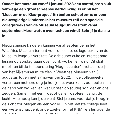
Omdat het museum vanaf 1 januari 2023 een aantal jaren sluit
vanwege een grootscheepse verbouwing, is er nu het
'Museum in de Klas-project'. En buiten school om is er voor
nieuwsgierige kinderen in het museum zelf een speciale
collegereeks van de MuseumJeugdUniversiteit vanaf
september. Meer weten over lucht en wind? Schrijf je dan nu
in.
Nieuwsgierige kinderen kunnen vanaf september in het
Westfries Museum terecht voor de eerste collegereeks van de
MuseumJeugdUniversiteit. De drie superleuke en interessante
lessen op zondag gaan over lucht, wolken en wind. Dit sluit
mooi aan bij de tentoonstelling 'Hoge Luchten', met schilderijen
van het Rijksmuseum, te zien in Westfries Museum van 6
augustus tot en met 27 november 2022. In de collegereeks
vertelt een meteoroloog je hoe je het weer kunt voorspellen aan
de hand van wolken, en wat luchten op (oude) schilderijen ons
zeggen. Samen met een filosoof ga je filosoferen vanuit de
lucht. Hoe hoog kun jij denken? Stel je eens voor dat je hoog in
de lucht zou vliegen als een vogel... In het laatste college leert
een wetenschappelijk onderzoeker bij het KNMI je alles over de