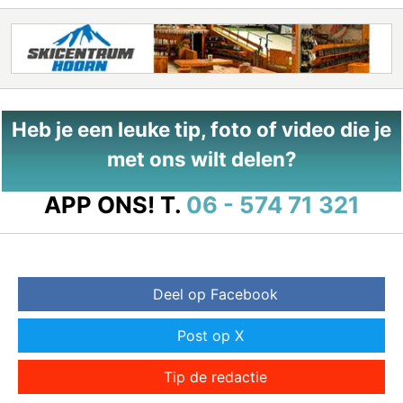
Heb je een leuke tip, foto of video die je
met ons wilt delen?
APP ONS!
T.
06 - 574 71 321
Deel op Facebook
Post op X
Tip de redactie