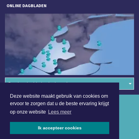
ONLINE DAGBLADEN
Overige dagbladen in de regio
Deze website maakt gebruik van cookies om
Algemene voorwaarden
ervoor te zorgen dat u de beste ervaring krijgt
op onze website
Lees meer
Disclaimer
Privacy Statement
Ik accepteer cookies
Copyright (c) 2026 | Hoornsdagblad.nl - Alle rechten