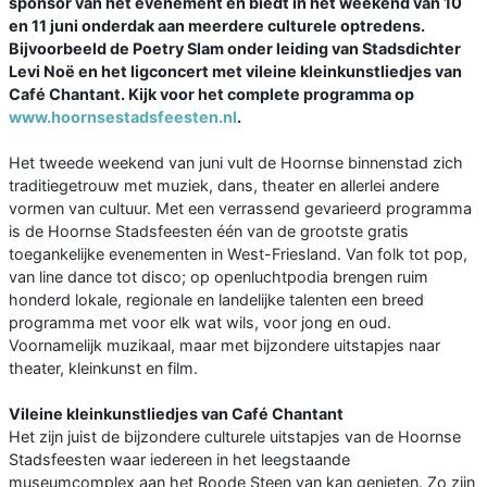
sponsor van het evenement en biedt in het weekend van 10
en 11 juni onderdak aan meerdere culturele optredens.
Bijvoorbeeld de Poetry Slam onder leiding van Stadsdichter
Levi Noë en het ligconcert met vileine kleinkunstliedjes van
Café Chantant. Kijk voor het complete programma op
www.hoornsestadsfeesten.nl
.
Het tweede weekend van juni vult de Hoornse binnenstad zich
traditiegetrouw met muziek, dans, theater en allerlei andere
vormen van cultuur. Met een verrassend gevarieerd programma
is de Hoornse Stadsfeesten één van de grootste gratis
toegankelijke evenementen in West-Friesland. Van folk tot pop,
van line dance tot disco; op openluchtpodia brengen ruim
honderd lokale, regionale en landelijke talenten een breed
programma met voor elk wat wils, voor jong en oud.
Voornamelijk muzikaal, maar met bijzondere uitstapjes naar
theater, kleinkunst en film.
Vileine kleinkunstliedjes van Café Chantant
Het zijn juist de bijzondere culturele uitstapjes van de Hoornse
Stadsfeesten waar iedereen in het leegstaande
museumcomplex aan het Roode Steen van kan genieten. Zo zijn