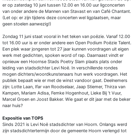
er op zaterdag 10 juni tussen 12.00 en 16.00 uur ligconcerten
van onder andere de Mannen van Stavast en van Café Chantant.
(Let op: er zijn tijdens deze concerten wel ligplaatsen, maar
geen stoelen aanwezig!)
Zondag 11 juni staat vooral in het teken van poëzie. Vanaf 12.00
tot 16.00 uur is er onder andere een Open Podium Poëzie Talent.
Een plek waar jongeren tot 27 jaar kunnen voordragen uit eigen
werk met gedichten, spoken word of rap. Daarnaast vindt er
opnieuw een Hoornse Stads Poetry Slam plaats plats onder
leiding van stadsdichter Levi Noë. In verschillende rondes
mogen dichters/woordkunstenaars hun werk voordragen. Het
publiek bepaalt wie er met de winst vandoor gaat. Deelnemers
zijn: Lotte Laan, Ifar van Roodselaar, Jaap Stiemer, Thirza van
Kampen, Mariam Adisa, Femke Hogenhout, Lieke Bij ’t Vuur,
Marcel Groen en Joost Bakker. Wie gaat er dit jaar met de beker
naar huis?
Expositie van TOPS
Sinds 2021 is Levi Noë stadsdichter van Hoorn. Onlangs werd
zijn stadsdichtertermijn door de gemeente Hoorn verlengd tot