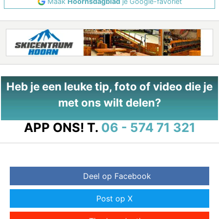
Maak
Hoornsdagblad
je Google-favoriet
Heb je een leuke tip, foto of video die je
met ons wilt delen?
APP ONS!
T.
06 - 574 71 321
Deel op Facebook
Post op X