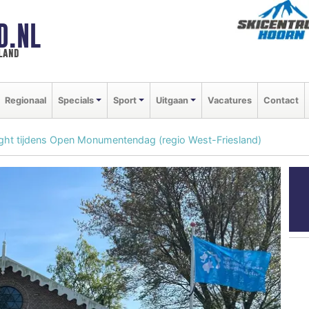
D.NL
land
Regionaal
Specials
Sport
Uitgaan
Vacatures
Contact
ight tijdens Open Monumentendag (regio West-Friesland)