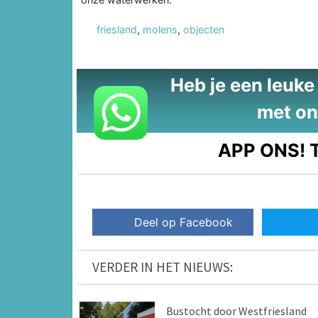
friesland
,
molens
,
objecten
Heb je een leuke t
met on
APP ONS!
T
Deel op Facebook
VERDER IN HET NIEUWS:
Bustocht door Westfriesland