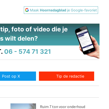
Maak
Hoornsdagblad
je Google-favoriet
ip, foto of video die je
s wilt delen?
.
06 - 574 71 321
Post op X
Tip de redactie
Ruim 7 ton voor onderhoud