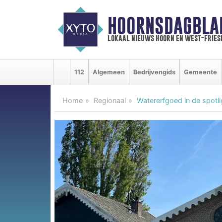
HOORNSDAGBLA
lokaal nieuws hoorn en west-fries
112
Algemeen
Bedrijvengids
Gemeente
Home
Regionaal
Watererfgoed in de spotl