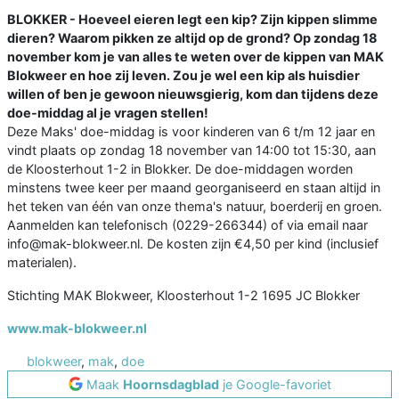
BLOKKER - Hoeveel eieren legt een kip? Zijn kippen slimme
dieren? Waarom pikken ze altijd op de grond? Op zondag 18
november kom je van alles te weten over de kippen van MAK
Blokweer en hoe zij leven. Zou je wel een kip als huisdier
willen of ben je gewoon nieuwsgierig, kom dan tijdens deze
doe-middag al je vragen stellen!
Deze Maks' doe-middag is voor kinderen van 6 t/m 12 jaar en
vindt plaats op zondag 18 november van 14:00 tot 15:30, aan
de Kloosterhout 1-2 in Blokker. De doe-middagen worden
minstens twee keer per maand georganiseerd en staan altijd in
het teken van één van onze thema's natuur, boerderij en groen.
Aanmelden kan telefonisch (0229-266344) of via email naar
info@mak-blokweer.nl. De kosten zijn €4,50 per kind (inclusief
materialen).
Stichting MAK Blokweer, Kloosterhout 1-2 1695 JC Blokker
www.mak-blokweer.nl
blokweer
,
mak
,
doe
Maak
Hoornsdagblad
je Google-favoriet