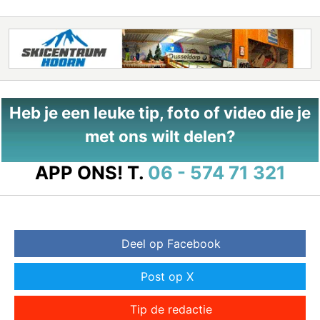
Heb je een leuke tip, foto of video die je
met ons wilt delen?
APP ONS!
T.
06 - 574 71 321
Deel op Facebook
Post op X
Tip de redactie