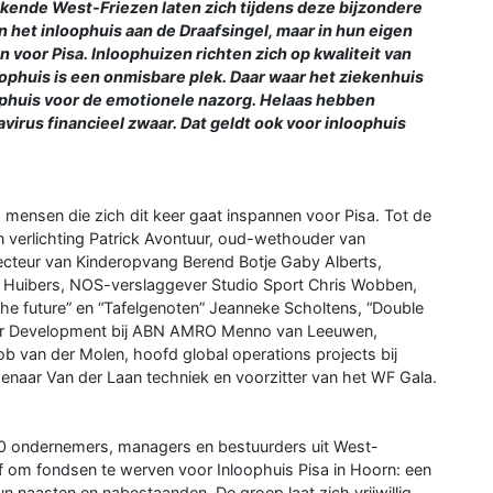
kende West-Friezen laten zich tijdens deze bijzondere
in het inloophuis aan de Draafsingel, maar in hun eigen
n voor Pisa. Inloophuizen richten zich op kwaliteit van
ophuis is een onmisbare plek. Daar waar het ziekenhuis
loophuis voor de emotionele nazorg. Helaas hebben
irus financieel zwaar. Dat geldt ook voor inloophuis
mensen die zich dit keer gaat inspannen voor Pisa. Tot de
 verlichting Patrick Avontuur, oud-wethouder van
ecteur van Kinderopvang Berend Botje Gaby Alberts,
s Huibers, NOS-verslaggever Studio Sport Chris Wobben,
 the future” en “Tafelgenoten” Jeanneke Scholtens, “Double
mer Development bij ABN AMRO Menno van Leeuwen,
b van der Molen, hoofd global operations projects bij
genaar Van der Laan techniek en voorzitter van het WF Gala.
10 ondernemers, managers en bestuurders uit West-
ijf om fondsen te werven voor Inloophuis Pisa in Hoorn: een
 naasten en nabestaanden. De groep laat zich vrijwillig