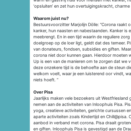
‘opsluiten’ en zet hun overtuigingskracht, charme
Waarom juist nu?
Bestuursvoorzitter Marjolijn Dölle: “Corona raakt 
kanker, hun naasten en nabestaanden. Kanker is e
meebrengt. En in een tijd waarin de reguliere zor
doelgroep op de loer ligt, geldt dat des temeer. Pi
van donateurs, fondsen, subsidies en giften. Ma
corona niet door kunnen gaan. Hierdoor moeten w
Up is een van de manieren om te zorgen dat we vo
deze onzekere tijd is de behoefte aan de steun di
welkom voelt, waar je een luisterend oor vindt, wa
niets hoeft. “
Over Pisa
Jaarlijks maken vele bezoekers uit Westfriesland g
nemen aan de activiteiten van Inloophuis Pisa. P
yoga, creatieve activiteiten, gerichte cursussen e
aparte activiteiten zoals Kindertijd en Chill@pisa. 
aanbod in verband met corona. Pisa draait grotend
en giften. Inloophuis Pisa is gevestigd aan de Dra