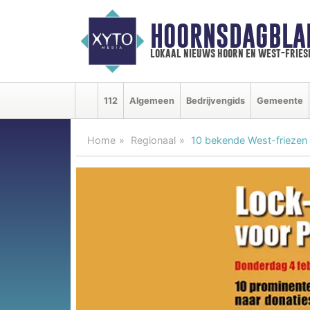
HOORNSDAGBLA
lokaal nieuws hoorn en west-fries
112
Algemeen
Bedrijvengids
Gemeente
Home
Regionaal
10 bekende West-friezen