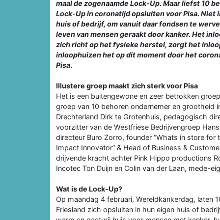
maal de zogenaamde Lock-Up. Maar liefst 10 be
Lock-Up in coronatijd opsluiten voor Pisa. Niet 
huis of bedrijf, om vanuit daar fondsen te werve
leven van mensen geraakt door kanker. Het inlo
zich richt op het fysieke herstel, zorgt het in
inloophuizen het op dit moment door het coronav
Pisa
.
Illustere groep maakt zich sterk voor Pisa
Het is een buitengewone en zeer betrokken groep 
groep van 10 behoren ondernemer en grootheid in
Drechterland Dirk te Grotenhuis, pedagogisch dir
voorzitter van de Westfriese Bedrijvengroep Han
directeur Buro Zorro, founder “Whats in store for
Impact Innovator” & Head of Business & Custo
drijvende kracht achter Pink Hippo productions Ro
Incotec Ton Duijn en Colin van der Laan, mede-ei
Wat is de Lock-Up?
Op maandag 4 februari, Wereldkankerdag, laten 
Friesland zich opsluiten in hun eigen huis of bedr
warm en gastvrij huis voor mensen met kanker, hun