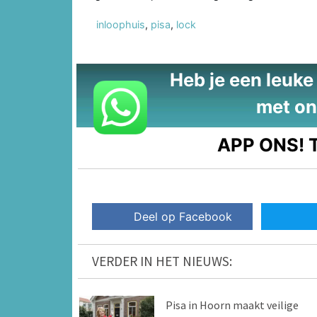
inloophuis
,
pisa
,
lock
Heb je een leuke t
met on
APP ONS!
T
Deel op Facebook
VERDER IN HET NIEUWS:
Pisa in Hoorn maakt veilige