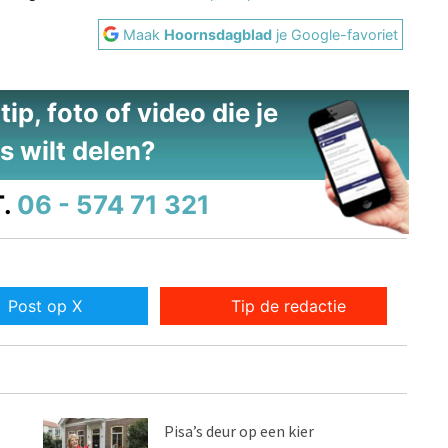
Maak
Hoornsdagblad
je Google-favoriet
ip, foto of video die je
s wilt delen?
.
06 - 574 71 321
Post op X
Tip de redactie
Pisa’s deur op een kier