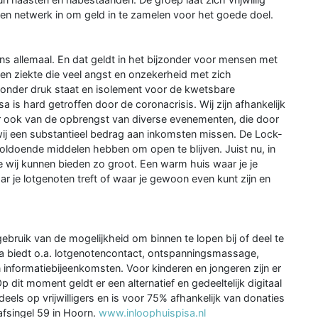
 en netwerk in om geld in te zamelen voor het goede doel.
ons allemaal. En dat geldt in het bijzonder voor mensen met
en ziekte die veel angst en onzekerheid met zich
g onder druk staat en isolement voor de kwetsbare
sa is hard getroffen door de coronacrisis. Wij zijn afhankelijk
ar ook van de opbrengst van diverse evenementen, die door
ij een substantieel bedrag aan inkomsten missen. De Lock-
ldoende middelen hebben om open te blijven. Juist nu, in
e wij kunnen bieden zo groot. Een warm huis waar je je
ar je lotgenoten treft of waar je gewoon even kunt zijn en
ebruik van de mogelijkheid om binnen te lopen bij of deel te
isa biedt o.a. lotgenotencontact, ontspanningsmassage,
n informatiebijeenkomsten. Voor kinderen en jongeren zijn er
Op dit moment geldt er een alternatief en gedeeltelijk digitaal
eels op vrijwilligers en is voor 75% afhankelijk van donaties
afsingel 59 in Hoorn.
www.inloophuispisa.nl