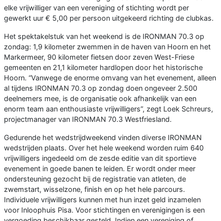
elke vrijwilliger van een vereniging of stichting wordt per
gewerkt uur € 5,00 per persoon uitgekeerd richting de clubkas.
Het spektakelstuk van het weekend is de IRONMAN 70.3 op
zondag: 1,9 kilometer zwemmen in de haven van Hoorn en het
Markermeer, 90 kilometer fietsen door zeven West-Friese
gemeenten en 21,1 kilometer hardlopen door het historische
Hoorn. “Vanwege de enorme omvang van het evenement, alleen
al tijdens IRONMAN 70.3 op zondag doen ongeveer 2.500
deelnemers mee, is de organisatie ook afhankelijk van een
enorm team aan enthousiaste vrijwilligers”, zegt Loek Schreurs,
projectmanager van IRONMAN 70.3 Westfriesland.
Gedurende het wedstrijdweekend vinden diverse IRONMAN
wedstrijden plaats. Over het hele weekend worden ruim 640
vrijwilligers ingedeeld om de zesde editie van dit sportieve
evenement in goede banen te leiden. Er wordt onder meer
ondersteuning gezocht bij de registratie van atleten, de
zwemstart, wisselzone, finish en op het hele parcours.
Individuele vrijwilligers kunnen met hun inzet geld inzamelen
voor Inloophuis Pisa. Voor stichtingen en verenigingen is een
vergoeding beschikbaar gesteld. Indien een vereniging of