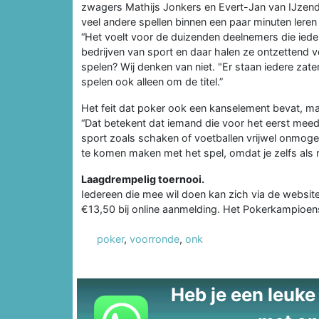
zwagers Mathijs Jonkers en Evert-Jan van IJzend
veel andere spellen binnen een paar minuten leren 
“Het voelt voor de duizenden deelnemers die ied
bedrijven van sport en daar halen ze ontzettend ve
spelen? Wij denken van niet. "Er staan iedere za
spelen ook alleen om de titel.”
Het feit dat poker ook een kanselement bevat, ma
“Dat betekent dat iemand die voor het eerst meed
sport zoals schaken of voetballen vrijwel onmogel
te komen maken met het spel, omdat je zelfs als
Laagdrempelig toernooi.
Iedereen die mee wil doen kan zich via de websit
€13,50 bij online aanmelding. Het Pokerkampioe
poker
,
voorronde
,
onk
Heb je een leuke t