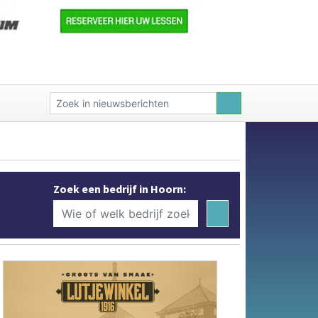
Zoek een bedrijf in Hoorn: