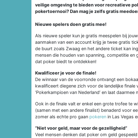
veilige omgeving te bieden voor recreatieve p
pokertoernooi? Dan mag je zelfs gratis meedoen
Nieuwe spelers doen gratis mee!
Als nieuwe speler kun je gratis meespelen bij jouw
aanmaken van een account krijg je twee gratis tick
de buurt zoals Zwaag en het andere ticket kan in
mensen die houden van spanning, competitie en ge
dat poker biedt te ontdekken!
Kwalificeer je voor de finale!
De winnaar van de voorronde ontvangt een bokaal
kwalificeert diegene zich voor de landelijke fina
‘Pokerkampioen van Nederland’ en laat daarmee n
Ook in de finale valt er enkel een grote trofee te w
(samen met een andere finalist) benaderd voor e
zomer als echte pro gaan
pokeren
in Las Vegas e
“Niet voor geld, maar voor de gezelligheid”
Veel mensen denken dat poker om geld gespeeld