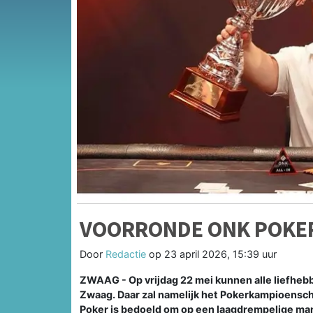
VOORRONDE ONK POKER
Door
Redactie
op
23 april 2026, 15:39 uur
ZWAAG - Op vrijdag 22 mei kunnen alle liefhebb
Zwaag. Daar zal namelijk het Pokerkampioensc
Poker is bedoeld om op een laagdrempelige man