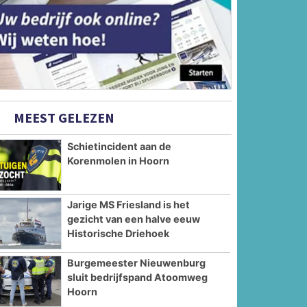
MEEST GELEZEN
Schietincident aan de
Korenmolen in Hoorn
Jarige MS Friesland is het
gezicht van een halve eeuw
Historische Driehoek
Burgemeester Nieuwenburg
sluit bedrijfspand Atoomweg
Hoorn