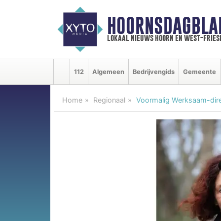
HOORNSDAGBLA
lokaal nieuws hoorn en west-fries
112
Algemeen
Bedrijvengids
Gemeente
Home
Regionaal
Voormalig Werksaam-direc