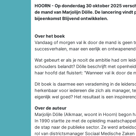
HOORN - Op donderdag 30 oktober 2025 versch
de mand van Marjolijn Dölle. De lancering vindt
bijeenkomst Blijvend ontwikkelen.
Over het boek
Vandaag of morgen val ik door de mand is geen t
succesverhalen, maar een eerlijk en ontwapenend 
Wat gebeurt er als je nooit de ambitie had om lei
schouders belandt? Dölle beschrijft met openheid
haar hoofd dat fluistert: “Wanneer val ik door de
Dit boek is daarmee een verademing in de leidersc
herkenbaar voor iedereen die zich als manager, te
eigenlijk wel goed? Het resultaat is een inspirere
Over de auteur
Marjolijn Dölle (Alkmaar, woont in Hoorn) begon h
In 1990 startte ze met de opleiding maatschappel
de stap naar de publieke sector. Ze werd arbeids
rol van districtsmanager Sociaal Medische Zake