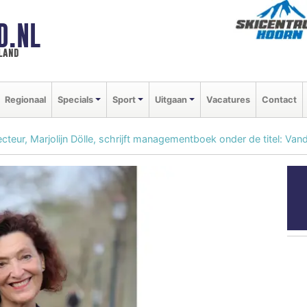
D.NL
land
Regionaal
Specials
Sport
Uitgaan
Vacatures
Contact
teur, Marjolijn Dölle, schrijft managementboek onder de titel: Va