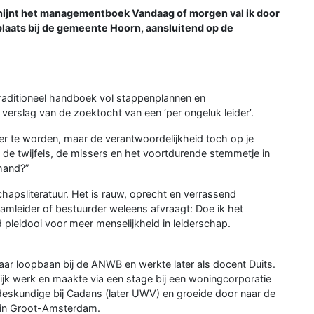
ijnt het managementboek Vandaag of morgen val ik door
 plaats bij de gemeente Hoorn, aansluitend op de
raditioneel handboek vol stappenplannen en
verslag van de zoektocht van een ‘per ongeluk leider’.
der te worden, maar de verantwoordelijkheid toch op je
 de twijfels, de missers en het voortdurende stemmetje in
 mand?”
hapsliteratuur. Het is rauw, oprecht en verrassend
amleider of bestuurder weleens afvraagt: Doe ik het
nd pleidooi voor meer menselijkheid in leiderschap.
aar loopbaan bij de ANWB en werkte later als docent Duits.
ijk werk en maakte via een stage bij een woningcorporatie
deskundige bij Cadans (later UWV) en groeide door naar de
n in Groot-Amsterdam.