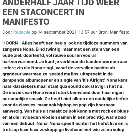
ANDERHALF JAAR TIJD WEER
EEN STACONCERT IN
MANIFESTO
Door
Redactie
op
14 september 2021, 13:57 uur
Bron: Manifesto
HOORN - Alles heeft een begin, ook de tijdloze nummers van
zangeres Nona. Eind twintig, maar met een stem van een
oude ziel: doorleefd, vol rauwe soul en vooral
hartverwarmend. Je kunt je verkleumde handen warmen aan
iedere zin die Nona zingt, vanaf de vervallen nachtclub-
grandeur waarmee ze ‘sealed my lips’ uitspreekt in de
dampende albumopener en single van ‘It’s Alright’. Nona kent
haar klassiekers maar staat qua sound ook stevig in het nu.
De muziek van Nona wordt sterk beïnvloed door haar eigen
persoonlijke smaak. Ze heeft niet alleen een duidelijke liefde
voor de classics, maar ook hiphop en pop zijn hoorbaar
aanwezig. Van huis uit maakt ze ook kennis met rock en blues
en al die invloeden vloeien samen in een prachtig, warm bad
van een debuut: Nona. Nona speelt echter het liefst live en is
trots op haar haar zeskoppige liveband met wie ze nu volop