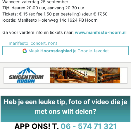
Wanneer: zaterdag 25 september
Tijd: deuren 20:00 uur, aanvang 20:30 uur
Tickets: € 15 (ex fee 1,50 per bestelling) /deur € 17,50
locatie: Manifesto Holenweg 14c 1624 PB Hoorn
Ga voor verdere info en tickets naar;
www.manifesto-hoorn.nl
manifesto
,
concert
,
nona
Maak
Hoornsdagblad
je Google-favoriet
Heb je een leuke tip, foto of video die je
met ons wilt delen?
APP ONS!
T.
06 - 574 71 321