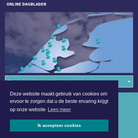
ONLINE DAGBLADEN
Overige dagbladen in de regio
Deze website maakt gebruik van cookies om
Algemene voorwaarden
ervoor te zorgen dat u de beste ervaring krijgt
op onze website
Lees meer
Disclaimer
Privacy Statement
Ik accepteer cookies
Copyright (c) 2026 | Hoornsdagblad.nl - Alle rechten