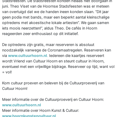
Stadsfeesten. De stadsfeesten konden helaas niet doorgaan in
juni. Theo Viset van de Hoornse Stadsfeesten was er meteen
van overtuigd dat we de handen ineen konden slaan. ”Dit jaar
geen podia met bands, maar een beperkt aantal kleinschalige
optredens met akoestische lokale artiesten”. We gaan samen
iets moois neerzetten!”, aldus Theo. De cafés in Hoorn
reageerden zeer enthousiast op dit initiatief.
De optredens zijn gratis, maar reserveren is absoluut
noodzakelijk vanwege de Coronamaatregelen. Reserveren kan
via
www.cultuurhoorn.nl
.
Iedereen die kaartjes reserveert
wordt Vriend van Cultuur Hoorn en steunt cultuur in Hoorn,
eventueel met een vrijwillige bijdrage. Reserveer op tijd, want vol
= vol!
Kom cultuur proeven en beleven bij de Cultuurproeverij van
Cultuur Hoorn!
Meer informatie over de Cultuurproeverij en Cultuur Hoorn:
www.cultuurhoorn.nl
Meer informatie over Hoorn Kunst & Cultuur:
www.hoornkunstencultuur.nl