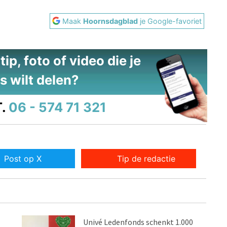
Maak
Hoornsdagblad
je Google-favoriet
ip, foto of video die je
s wilt delen?
.
06 - 574 71 321
Post op X
Tip de redactie
Univé Ledenfonds schenkt 1.000