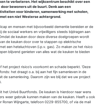
en te verbeteren. Het wijkcentrum beschikt over een
 door bewoners uit de buurt. Denk aan een
tiviteiten voor kinderen, samenwerking met scholen,
 met een niet Westerse achtergrond.
icap en mensen met bijvoorbeeld dementie bereiden er de
 de sociaal werkers en vrijwilligers steeds bijdragen aan
 Omdat de keuken door deze diverse doelgroepen wordt
 van de keuken door over te stappen op elektrische
met een heteluchtoven (i.p.v. gas). Zo maken ze het risico
epen blijvend genieten van alles wat de keuken te bieden
of het project risico’s voorkomt en schade beperkt. ‘Deze
onds: het draagt o.a. bij aan het fijn samenleven in de
uit de samenleving. Daarom zijn we blij dat we uw project
.
nuit het Univé Buurtfonds. De keuken is hierdoor naar wens
ers weer gebruik kunnen maken van de keuken. Heeft u ook
er Ronan Wijngarte, telefoon 0229-855700, of via de mail