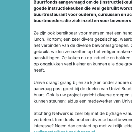
Buurtfonds aangevraagd om de (instructie)keuk
goede instructiekeuken die veel gebruikt wordt
buurtrestaurant voor ouderen, cursussen en ac
buurtmoeders die zich inzetten voor bewoners
Ze zijn ook bereikbaar voor mensen met een hand
lunch. Kortom; een zeer divers gezelschap, waarbij
het verbinden van de diverse bewonersgroepen.
gebruikt wilden ze inzetten op het veiliger maken
aansluitingen. Ze koken nu op inductie en bakken 
op ongelukken veel kleiner en kunnen alle doelgro
heeft.
Univé draagt graag bij en ze kijken onder andere 
aanvraag past goed bij de doelen van Univé Buurtf
buurt. Ook is uw project gericht diverse groepen 
kunnen steunen.’ aldus een medewerker van Univé
Stichting Netwerk is zeer blij met de bijdrage va
verbeterd. Inmiddels hebben diverse buurtbewon
interesse? Neem dan contact op met zakelijk leid
r.wijngarte@netwerkhoorn.nl
.