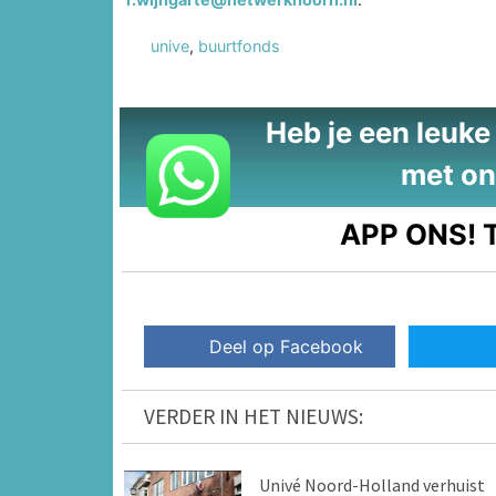
unive
,
buurtfonds
Heb je een leuke t
met on
APP ONS!
T
Deel op Facebook
VERDER IN HET NIEUWS:
Univé Noord-Holland verhuist