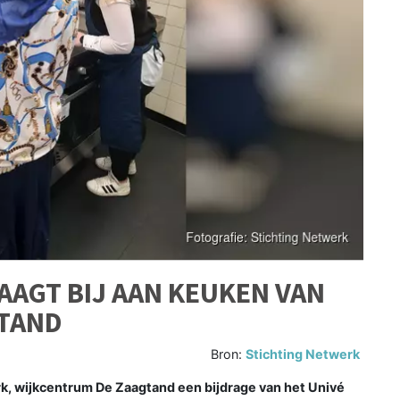
AGT BIJ AAN KEUKEN VAN
TAND
Bron:
Stichting Netwerk
k, wijkcentrum De Zaagtand een bijdrage van het Univé