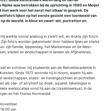
Rijcke was betrokken bij de oprichting in 1980 en Meijer
t hun werk voor het eerst met elkaar in gesprek. De
-witfoto’s lijken op het eerste gezicht een toonbeeld van
 op de wereld. In kleur en zwart-wit, portretten en
Hij werkte vooral analoog in zwart-wit, en drukte zijn foto’s
ur. Zijn foto’s worden gekenmerkt door heldere lijnen en sterke
uis: zijn familie, lappendag, het Markermeer en de West-
sen, steden en landschappen in landen als Afghanistan,
raaf en schrijver. Hij studeerde aan de Rietveldacademie in
nsten. Sinds 1972 woonde hij in Hoorn, waarin hij een
 met landschappen, stads- en havengezichten en portretten
 als olie- of acrylverf op doek, aquarel, tekeningen in
riete werklocaties vond hij aan de IJsselmeerkust, in de
rgen en het Franse Normandië.
0 november.
16:00 uur.