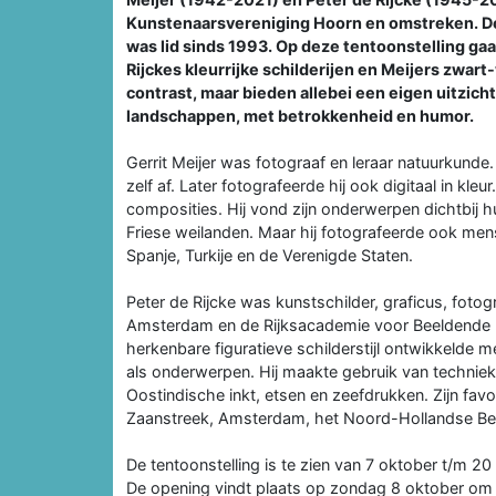
Kunstenaarsvereniging Hoorn en omstreken. De 
was lid sinds 1993. Op deze tentoonstelling gaa
Rijckes kleurrijke schilderijen en Meijers zwart
contrast, maar bieden allebei een eigen uitzicht
landschappen, met betrokkenheid en humor.
Gerrit Meijer was fotograaf en leraar natuurkunde. 
zelf af. Later fotografeerde hij ook digitaal in kle
composities. Hij vond zijn onderwerpen dichtbij h
Friese weilanden. Maar hij fotografeerde ook men
Spanje, Turkije en de Verenigde Staten.
Peter de Rijcke was kunstschilder, graficus, fotog
Amsterdam en de Rijksacademie voor Beeldende Ku
herkenbare figuratieve schilderstijl ontwikkelde
als onderwerpen. Hij maakte gebruik van technieken
Oostindische inkt, etsen en zeefdrukken. Zijn favo
Zaanstreek, Amsterdam, het Noord-Hollandse Be
De tentoonstelling is te zien van 7 oktober t/m 2
De opening vindt plaats op zondag 8 oktober om 