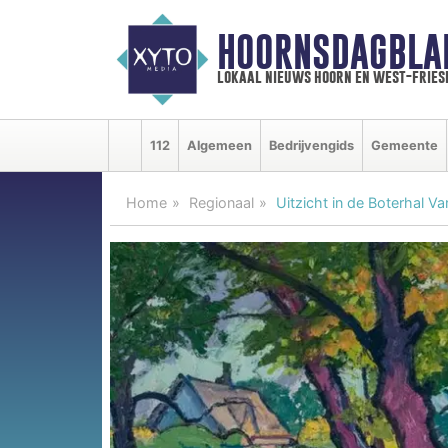
HOORNSDAGBLA
lokaal nieuws hoorn en west-fries
112
Algemeen
Bedrijvengids
Gemeente
Home
Regionaal
Uitzicht in de Boterhal 