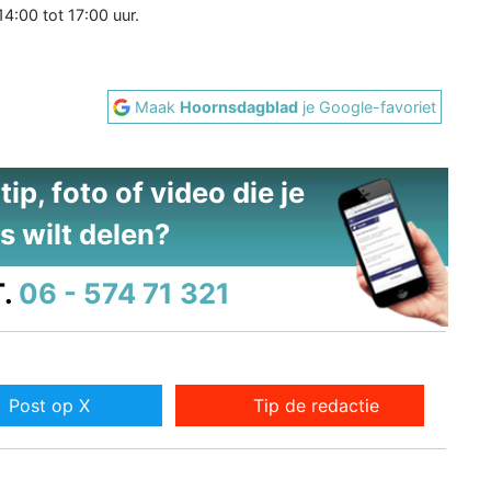
4:00 tot 17:00 uur.
Maak
Hoornsdagblad
je Google-favoriet
ip, foto of video die je
s wilt delen?
.
06 - 574 71 321
Post op X
Tip de redactie