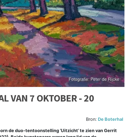
AL VAN 7 OKTOBER - 20
Bron:
De Boterhal
rn de duo-tentoonstelling ‘Uitzicht’ te zien van Gerrit
22). Beide kunstenaars waren lang lid van de