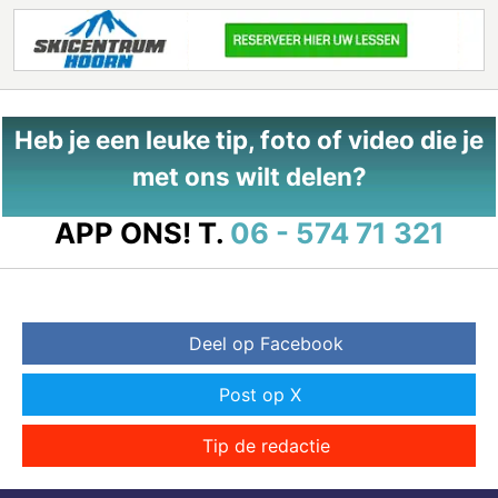
Heb je een leuke tip, foto of video die je
met ons wilt delen?
APP ONS!
T.
06 - 574 71 321
Deel op Facebook
Post op X
Tip de redactie