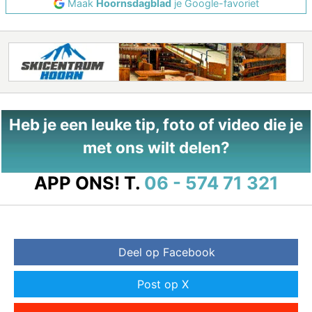
Maak
Hoornsdagblad
je Google-favoriet
Heb je een leuke tip, foto of video die je
met ons wilt delen?
APP ONS!
T.
06 - 574 71 321
Deel op Facebook
Post op X