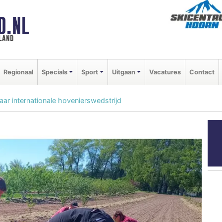
D.NL
land
Regionaal
Specials
Sport
Uitgaan
Vacatures
Contact
r internationale hovenierswedstrijd