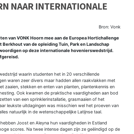
N NAAR INTERNATIONALE
Bron: Vonk
nten van VONK Hoorn mee aan de Europea Hortichallenge
st Berkhout van de opleiding Tuin, Park en Landschap
oordigen op deze internationale hovenierswedstrijd.
fgereisd.
dstrijd waarin studenten het in 20 verschillende
gen waren zeer divers maar hadden allen raakvlakken met
et zaaien, stekken en enten van planten, plantenkennis en
mesting. Ook kwamen de praktische vaardigheden aan bod
 zetten van een sprinklerinstallatie, grasmaaien of het
maar leukste uitdagingen was misschien wel het proeven van
les natuurlijk in de wetenschappelijke Latijnse taal.
ebben Joost en Aleyna hun vaardigheden in Estland
oge scores. Na twee intense dagen zijn ze geëindigd op de