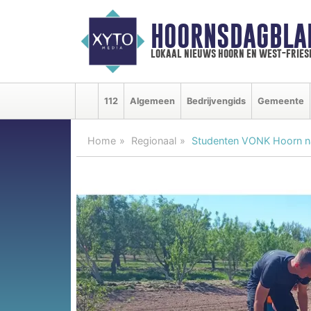
HOORNSDAGBLA
lokaal nieuws hoorn en west-fries
112
Algemeen
Bedrijvengids
Gemeente
Home
Regionaal
Studenten VONK Hoorn naa