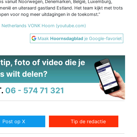
ams vanuit Noorwegen, Denemarken, België, Luxemburg,
emenië en uiteraard gastland Estland. Het team kijkt met trots
 open voor nog meer uitdagingen in de toekomst.”
4 Netherlands VONK Hoorn (youtube.com)
Maak
Hoornsdagblad
je Google-favoriet
ip, foto of video die je
s wilt delen?
.
06 - 574 71 321
Post op X
Tip de redactie