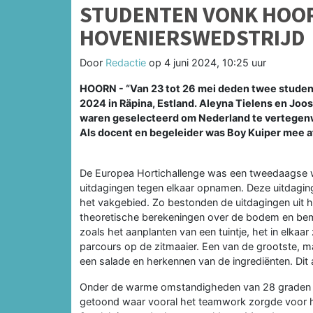
STUDENTEN VONK HOOR
HOVENIERSWEDSTRIJD
Door
Redactie
op
4 juni 2024, 10:25 uur
HOORN - “Van 23 tot 26 mei deden twee stude
2024 in Räpina, Estland. Aleyna Tielens en Joo
waren geselecteerd om Nederland te vertegenw
Als docent en begeleider was Boy Kuiper mee a
De Europea Hortichallenge was een tweedaagse we
uitdagingen tegen elkaar opnamen. Deze uitdagin
het vakgebied. Zo bestonden de uitdagingen uit h
theoretische berekeningen over de bodem en be
zoals het aanplanten van een tuintje, het in elkaar
parcours op de zitmaaier. Een van de grootste, 
een salade en herkennen van de ingrediënten. Dit al
Onder de warme omstandigheden van 28 graden h
getoond waar vooral het teamwork zorgde voor h