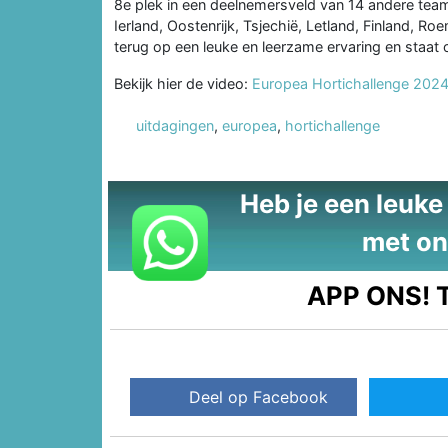
8e plek in een deelnemersveld van 14 andere te
Ierland, Oostenrijk, Tsjechië, Letland, Finland, Ro
terug op een leuke en leerzame ervaring en staat
Bekijk hier de video:
Europea Hortichallenge 202
uitdagingen
,
europea
,
hortichallenge
Heb je een leuke t
met on
APP ONS!
T
Deel op Facebook