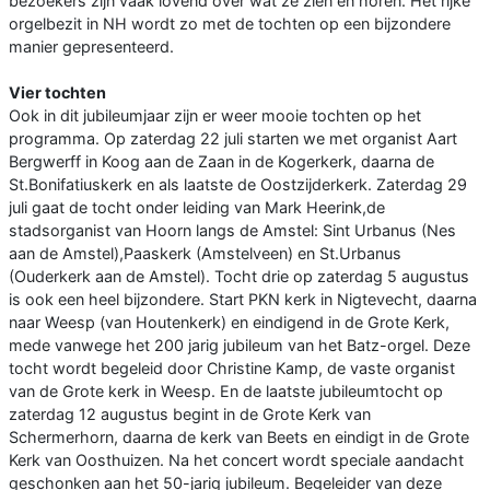
bezoekers zijn vaak lovend over wat ze zien en horen. Het rijke
orgelbezit in NH wordt zo met de tochten op een bijzondere
manier gepresenteerd.
Vier tochten
Ook in dit jubileumjaar zijn er weer mooie tochten op het
programma. Op zaterdag 22 juli starten we met organist Aart
Bergwerff in Koog aan de Zaan in de Kogerkerk, daarna de
St.Bonifatiuskerk en als laatste de Oostzijderkerk. Zaterdag 29
juli gaat de tocht onder leiding van Mark Heerink,de
stadsorganist van Hoorn langs de Amstel: Sint Urbanus (Nes
aan de Amstel),Paaskerk (Amstelveen) en St.Urbanus
(Ouderkerk aan de Amstel). Tocht drie op zaterdag 5 augustus
is ook een heel bijzondere. Start PKN kerk in Nigtevecht, daarna
naar Weesp (van Houtenkerk) en eindigend in de Grote Kerk,
mede vanwege het 200 jarig jubileum van het Batz-orgel. Deze
tocht wordt begeleid door Christine Kamp, de vaste organist
van de Grote kerk in Weesp. En de laatste jubileumtocht op
zaterdag 12 augustus begint in de Grote Kerk van
Schermerhorn, daarna de kerk van Beets en eindigt in de Grote
Kerk van Oosthuizen. Na het concert wordt speciale aandacht
geschonken aan het 50-jarig jubileum. Begeleider van deze