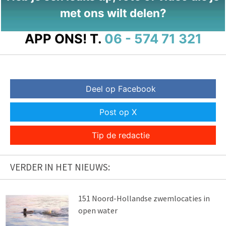
met ons wilt delen?
APP ONS!
T.
06 - 574 71 321
Deel op Facebook
Post op X
Tip de redactie
VERDER IN HET NIEUWS:
151 Noord-Hollandse zwemlocaties in
open water