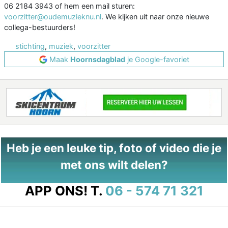
06 2184 3943 of hem een mail sturen:
voorzitter@oudemuzieknu.nl
. We kijken uit naar onze nieuwe
collega-bestuurders!
stichting
,
muziek
,
voorzitter
Maak
Hoornsdagblad
je Google-favoriet
Heb je een leuke tip, foto of video die je
met ons wilt delen?
APP ONS!
T.
06 - 574 71 321