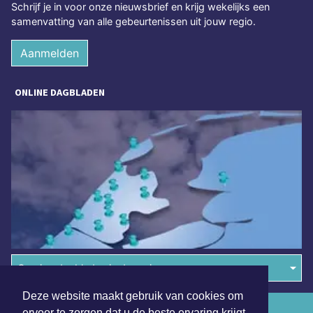
Schrijf je in voor onze nieuwsbrief en krijg wekelijks een
samenvatting van alle gebeurtenissen uit jouw regio.
Aanmelden
ONLINE DAGBLADEN
Overige dagbladen in de regio
Deze website maakt gebruik van cookies om
Algemene voorwaarden
ervoor te zorgen dat u de beste ervaring krijgt