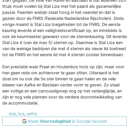
start gegaan. De visie van Aafke en Bastiaan is dat iedereen zich
thuis moet voelen bij Stal Liza met het paard als gezamenlijke
passie. Paarden welzijn staat hoog in het vaandel en dat is
gezien door de FNRS (Federatie Nederlandse Rijscholen). Sinds
vorige maand is Stal Liza toegetreden tot de FNRS. De eerste
keuring leverde al een veiligheidscertificaat op, en inmiddels is
ook de keurmeester geweest voor de sterrenkeuring. Dit leverde
Stal Liza 4 (van de max 5) sterren op. Daarmee is Stal Liza een
van de weinige bedrijven die met 4 sterren als nieuw lid toetreed
tot de FNRS en het eerste lid met 4 sterren zonder binnenbaan.
Een prestatie waar Praat en Houtenbos trots op zijn, maar voor
hen geen rede om achterover te gaan zitten. Uiteraard is het
doel om nu ook die 5e ster binnen te gaan halen en de vele
ideeen van Aafke en Bastiaan verder vorm te geven. Zo staat
een voltige en een carrouselgroep nog op het verlanglijstje, en
zijn er nog vele plannen voor de verdere doorontwikkeling van
de accommodatie.
stal
,
liza
,
aafke
Maak
Hoornsdagblad
je Google-favoriet