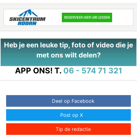
Heb je een leuke tip, foto of video die je
met ons wilt delen?
APP ONS!
T.
06 - 574 71 321
Deel op Facebook
Post op X
Tip de redactie