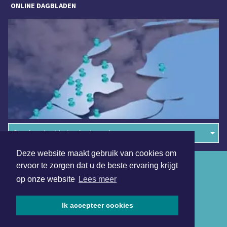
ONLINE DAGBLADEN
Overige dagbladen in de regio
Deze website maakt gebruik van cookies om
Algemene voorwaarden
ervoor te zorgen dat u de beste ervaring krijgt
op onze website
Lees meer
Disclaimer
Privacy Statement
Ik accepteer cookies
Copyright (c) 2026 | Hoornsdagblad.nl - Alle rechten