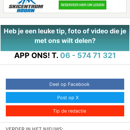
Heb je een leuke tip, foto of video die je
met ons wilt delen?
APP ONS!
T.
06 - 574 71 321
Deel op Facebook
Post op X
Tip de redactie
VERDER IN HET NIEUWS: