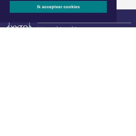
Ik accepteer cookies
|
Nieuws | Sport | Evenementen
Hoofdvestiging:
van Benthuizenlaan 1
1701 BZ Heerhugowaard
072 8200 600
redactie@xyto.nl
www.xyto.nl
SOCIAL MEDIA
NIEUWSBRIEF AANMELDEN