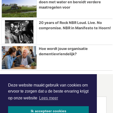
doen met water en bereidt verdere
maatregelen voor
20 years of Rock NBR Loud. Live. No
compromise. NBR in Manifesto te Hoorn!
Hoe wordt jouw organisatie
dementievriendelijk?
ONZE
PARTNERS
Deze website maakt gebruik van cookies om
ervoor te zorgen dat u de beste ervaring krijgt
op onze website
Lees meer
Ik accepteer cookies