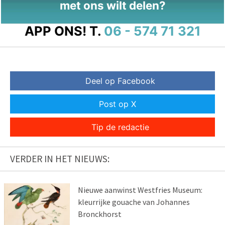
met ons wilt delen?
APP ONS!
T.
06 - 574 71 321
Deel op Facebook
Post op X
Tip de redactie
VERDER IN HET NIEUWS:
Nieuwe aanwinst Westfries Museum:
kleurrijke gouache van Johannes
Bronckhorst