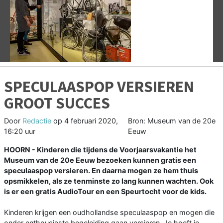
Vorige
V
SPECULAASPOP VERSIEREN
GROOT SUCCES
Door
Redactie
op
4 februari 2020,
Bron: Museum van de 20e
16:20 uur
Eeuw
HOORN - Kinderen die tijdens de Voorjaarsvakantie het
Museum van de 20e Eeuw bezoeken kunnen gratis een
speculaaspop versieren. En daarna mogen ze hem thuis
opsmikkelen, als ze tenminste zo lang kunnen wachten. Ook
is er een gratis AudioTour en een Speurtocht voor de kids.
Kinderen krijgen een oudhollandse speculaaspop en mogen die
onder enthousiaste begeleiding gaan versieren. Je hoeft je