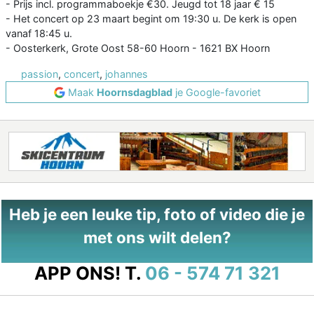
- Prijs incl. programmaboekje €30. Jeugd tot 18 jaar € 15
- Het concert op 23 maart begint om 19:30 u. De kerk is open
vanaf 18:45 u.
- Oosterkerk, Grote Oost 58-60 Hoorn - 1621 BX Hoorn
passion
,
concert
,
johannes
Maak
Hoornsdagblad
je Google-favoriet
Heb je een leuke tip, foto of video die je
met ons wilt delen?
APP ONS!
T.
06 - 574 71 321