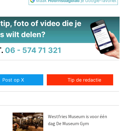
Maak
Hoornsdagblad
je Google-favoriet
ip, foto of video die je
s wilt delen?
.
06 - 574 71 321
Post op X
Tip de redactie
Westfries Museum is voor één
dag De Museum Gym