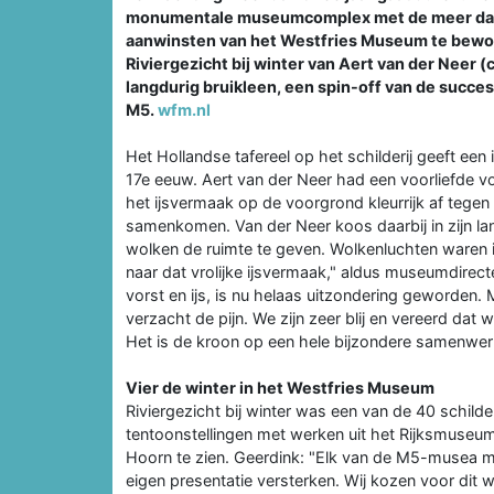
monumentale museumcomplex met de meer dan 2
aanwinsten van het Westfries Museum te bewon
Riviergezicht bij winter van Aert van der Neer (
langdurig bruikleen, een spin-off van de succ
M5.
wfm.nl
Het Hollandse tafereel op het schilderij geeft een 
17e eeuw. Aert van der Neer had een voorliefde vo
het ijsvermaak op de voorgrond kleurrijk af tegen 
samenkomen. Van der Neer koos daarbij in zijn 
wolken de ruimte te geven. Wolkenluchten waren imme
naar dat vrolijke ijsvermaak," aldus museumdirec
vorst en ijs, is nu helaas uitzondering geworden.
verzacht de pijn. We zijn zeer blij en vereerd da
Het is de kroon op een hele bijzondere samenwer
Vier de winter in het Westfries Museum
Riviergezicht bij winter was een van de 40 schilder
tentoonstellingen met werken uit het Rijksmuseu
Hoorn te zien. Geerdink: "Elk van de M5-musea mo
eigen presentatie versterken. Wij kozen voor dit w