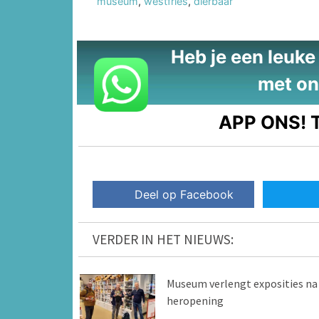
museum
,
westfries
,
dierbaar
Heb je een leuke t
met on
APP ONS!
T
Deel op Facebook
VERDER IN HET NIEUWS:
Museum verlengt exposities na
heropening