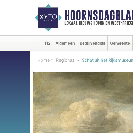
HOORNSDAGBLA
lokaal nieuws hoorn en west-fries
112
Algemeen
Bedrijvengids
Gemeente
Home
Regionaal
Schat uit het Rijksmuseum