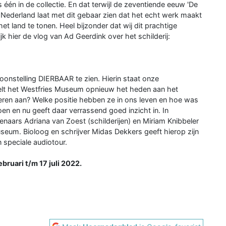
één in de collectie. En dat terwijl de zeventiende eeuw 'De
 Nederland laat met dit gebaar zien dat het echt werk maakt
het land te tonen. Heel bijzonder dat wij dit prachtige
k hier de vlog van Ad Geerdink over het schilderij:
oonstelling DIERBAAR te zien. Hierin staat onze
gelt het Westfries Museum opnieuw het heden aan het
eren aan? Welke positie hebben ze in ons leven en hoe was
en en nu geeft daar verrassend goed inzicht in. In
naars Adriana van Zoest (schilderijen) en Miriam Knibbeler
useum. Bioloog en schrijver Midas Dekkers geeft hierop zijn
 speciale audiotour.
bruari t/m 17 juli 2022.