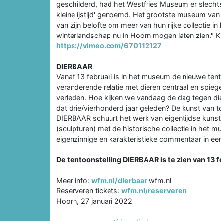
geschilderd, had het Westfries Museum er slechts 
kleine ijstijd' genoemd. Het grootste museum van
van zijn belofte om meer van hun rijke collectie in 
winterlandschap nu in Hoorn mogen laten zien." Kij
https://vimeo.com/670112127
DIERBAAR
Vanaf 13 februari is in het museum de nieuwe tent
veranderende relatie met dieren centraal en spie
verleden. Hoe kijken we vandaag de dag tegen di
dat drie/vierhonderd jaar geleden? De kunst van to
DIERBAAR schuurt het werk van eigentijdse kunste
(sculpturen) met de historische collectie in het m
eigenzinnige en karakteristieke commentaar in een
De tentoonstelling DIERBAAR is te zien van 13 fe
Meer info:
wfm.nl/dierbaar
wfm.nl
Reserveren tickets:
wfm.nl/reserveren
Hoorn, 27 januari 2022