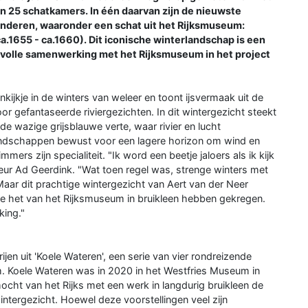
5 schatkamers. In één daarvan zijn de nieuwste
deren, waaronder een schat uit het Rijksmuseum:
ca.1655 - ca.1660). Dit iconische winterlandschap is een
esvolle samenwerking met het Rijksmuseum in het project
inkijkje in de winters van weleer en toont ijsvermaak uit de
or gefantaseerde riviergezichten. In dit wintergezicht steekt
de wazige grijsblauwe verte, waar rivier en lucht
landschappen bewust voor een lagere horizon om wind en
rs zijn specialiteit. "Ik word een beetje jaloers als ik kijk
teur Ad Geerdink. "Wat toen regel was, strenge winters met
 Maar dit prachtige wintergezicht van Aert van der Neer
t we het van het Rijksmuseum in bruikleen hebben gekregen.
king."
ijen uit 'Koele Wateren', een serie van vier rondreizende
m. Koele Wateren was in 2020 in het Westfries Museum in
cht van het Rijks met een werk in langdurig bruikleen de
intergezicht. Hoewel deze voorstellingen veel zijn