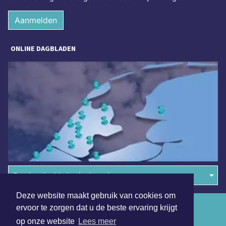
Aanmelden
ONLINE DAGBLADEN
Overige dagbladen in de regio
Deze website maakt gebruik van cookies om
Algemene voorwaarden
ervoor te zorgen dat u de beste ervaring krijgt
op onze website
Lees meer
Disclaimer