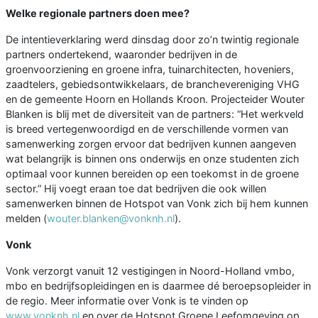
Welke regionale partners doen mee?
De intentieverklaring werd dinsdag door zo’n twintig regionale
partners ondertekend, waaronder bedrijven in de
groenvoorziening en groene infra, tuinarchitecten, hoveniers,
zaadtelers, gebiedsontwikkelaars, de branchevereniging VHG
en de gemeente Hoorn en Hollands Kroon. Projecteider Wouter
Blanken is blij met de diversiteit van de partners: “Het werkveld
is breed vertegenwoordigd en de verschillende vormen van
samenwerking zorgen ervoor dat bedrijven kunnen aangeven
wat belangrijk is binnen ons onderwijs en onze studenten zich
optimaal voor kunnen bereiden op een toekomst in de groene
sector.” Hij voegt eraan toe dat bedrijven die ook willen
samenwerken binnen de Hotspot van Vonk zich bij hem kunnen
melden (
wouter.blanken@vonknh.nl
).
Vonk
Vonk verzorgt vanuit 12 vestigingen in Noord-Holland vmbo,
mbo en bedrijfsopleidingen en is daarmee dé beroepsopleider in
de regio. Meer informatie over Vonk is te vinden op
www.vonknh.nl
en over de Hotspot Groene Leefomgeving op