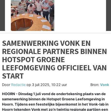
Vorige
V
SAMENWERKING VONK EN
REGIONALE PARTNERS BINNEN
HOTSPOT GROENE
LEEFOMGEVING OFFICIEEL VAN
START
Door
Redactie
op
3 juli 2025, 10:22 uur
Bron:
Vonk
HOORN - Dinsdag 1 juli vond de ondertekening plaats van de
samenwerking binnen de Hotspot Groene Leefomgeving in
Hoorn. Tijdens een feestelijke bijeenkomst in het Vonk-lab in
Hoorn tekenden Vonk met zo’n twintig regionale partijen een