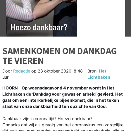
Vorige
V
SAMENKOMEN OM DANKDAG
TE VIEREN
Door
Redactie
op
28 oktober 2020, 8:48
Bron:
Het
uur
Lichtbaken
HOORN - Op woensdagavond 4 november wordt in Het
Lichtbaken de ‘Dankdag voor gewas en arbeid’ gevierd. Het
gaat om een interkerkelijke bijeenkomst, die in het teken
staat van onze dankbaarheid ten opzichte van God.
Dankbaar-zijn in coronatijd? Hoezo dankbaar?
Ondanks dat wij als gevolg van het coronavirus een zorgelijke
tijd beleven, met verdriet, eenzaamheid en onzekerheid, zijn er